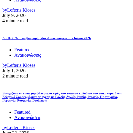
by
Lefteris Kioses
July 9, 2026
4 minute read
Στο 0,39% ο πληθωρισμός στα σουπερμάρκετ τον Ιούνιο 2026
Featured
Ανακοινώσεις
by
Lefteris Kioses
July 1, 2026
2 minute read
Συνεχίζουν να είναι χαμηλότερες οι τιμές του τυπικού καλαθιού του νοικοκυριού στα
Ελληνικά Σουπερμάρκετ σε σχέση με Γαλλία, Αγγλία, Ιταλία, Ισπανία, Πορτογαλία,
Γερμανία, Ρουμανία, Βουλγαρία
Featured
Ανακοινώσεις
by
Lefteris Kioses
June 23, 2026