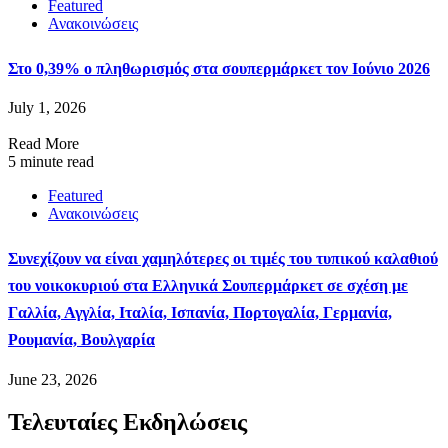
Featured
Ανακοινώσεις
Στο 0,39% ο πληθωρισμός στα σουπερμάρκετ τον Ιούνιο 2026
July 1, 2026
Read More
5 minute read
Featured
Ανακοινώσεις
Συνεχίζουν να είναι χαμηλότερες οι τιμές του τυπικού καλαθιού
του νοικοκυριού στα Ελληνικά Σουπερμάρκετ σε σχέση με
Γαλλία, Αγγλία, Ιταλία, Ισπανία, Πορτογαλία, Γερμανία,
Ρουμανία, Βουλγαρία
June 23, 2026
Τελευταίες Εκδηλώσεις