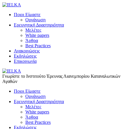
Ποιοι Είμαστε
Οργάνωση
Ερευνητική Δραστηριότητα
Μελέτες
White papers
Άρθρα
Best Practices
Ανακοινώσεις
Εκδηλώσεις
Επικοινωνία
Γνωρίστε το Iνστιτούτο Έρευνας Λιανεμπορίου Καταναλωτικών
Αγαθών
Ποιοι Είμαστε
Οργάνωση
Ερευνητική Δραστηριότητα
Μελέτες
White papers
Άρθρα
Best Practices
Εκδηλώσεις