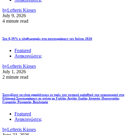
by
Lefteris Kioses
July 9, 2026
4 minute read
Στο 0,39% ο πληθωρισμός στα σουπερμάρκετ τον Ιούνιο 2026
Featured
Ανακοινώσεις
by
Lefteris Kioses
July 1, 2026
2 minute read
Συνεχίζουν να είναι χαμηλότερες οι τιμές του τυπικού καλαθιού του νοικοκυριού στα
Ελληνικά Σουπερμάρκετ σε σχέση με Γαλλία, Αγγλία, Ιταλία, Ισπανία, Πορτογαλία,
Γερμανία, Ρουμανία, Βουλγαρία
Featured
Ανακοινώσεις
by
Lefteris Kioses
June 23, 2026