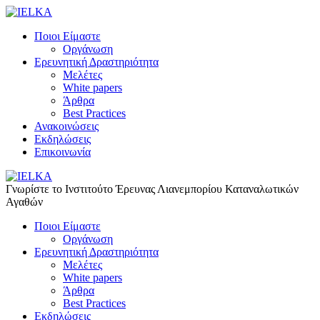
Ποιοι Είμαστε
Οργάνωση
Ερευνητική Δραστηριότητα
Μελέτες
White papers
Άρθρα
Best Practices
Ανακοινώσεις
Εκδηλώσεις
Επικοινωνία
Γνωρίστε το Iνστιτούτο Έρευνας Λιανεμπορίου Καταναλωτικών
Αγαθών
Ποιοι Είμαστε
Οργάνωση
Ερευνητική Δραστηριότητα
Μελέτες
White papers
Άρθρα
Best Practices
Εκδηλώσεις