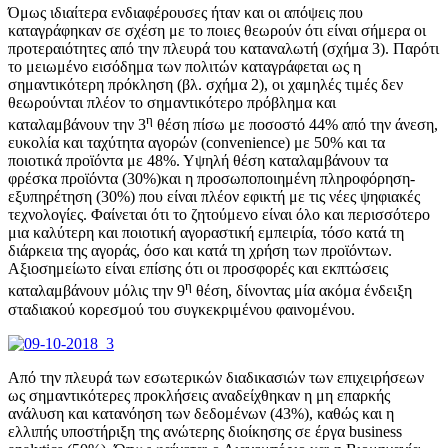
Όμως ιδιαίτερα ενδιαφέρουσες ήταν και οι απόψεις που
καταγράφηκαν σε σχέση με το ποιες θεωρούν ότι είναι σήμερα οι
προτεραιότητες από την πλευρά του καταναλωτή (σχήμα 3). Παρότι
το μειωμένο εισόδημα των πολιτών καταγράφεται ως η
σημαντικότερη πρόκληση (βλ. σχήμα 2), οι χαμηλές τιμές δεν
θεωρούνται πλέον το σημαντικότερο πρόβλημα και
η
καταλαμβάνουν την 3
θέση πίσω με ποσοστό 44% από την άνεση,
ευκολία και ταχύτητα αγορών (convenience) με 50% και τα
ποιοτικά προϊόντα με 48%. Υψηλή θέση καταλαμβάνουν τα
φρέσκα προϊόντα (30%)και η προσωποποιημένη πληροφόρηση-
εξυπηρέτηση (30%) που είναι πλέον εφικτή με τις νέες ψηφιακές
τεχνολογίες. Φαίνεται ότι το ζητούμενο είναι όλο και περισσότερο
μια καλύτερη και ποιοτική αγοραστική εμπειρία, τόσο κατά τη
διάρκεια της αγοράς, όσο και κατά τη χρήση των προϊόντων.
Αξιοσημείωτο είναι επίσης ότι οι προσφορές και εκπτώσεις
η
καταλαμβάνουν μόλις την 9
θέση, δίνοντας μία ακόμα ένδειξη
σταδιακού κορεσμού του συγκεκριμένου φαινομένου.
Από την πλευρά των εσωτερικών διαδικασιών των επιχειρήσεων
ως σημαντικότερες προκλήσεις αναδείχθηκαν η μη επαρκής
ανάλυση και κατανόηση των δεδομένων (43%), καθώς και η
ελλιπής υποστήριξη της ανώτερης διοίκησης σε έργα business