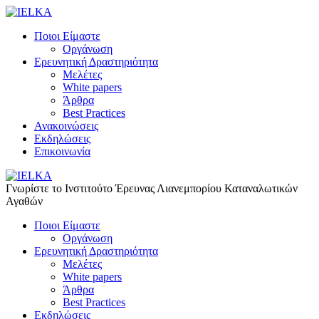
Ποιοι Είμαστε
Οργάνωση
Ερευνητική Δραστηριότητα
Μελέτες
White papers
Άρθρα
Best Practices
Ανακοινώσεις
Εκδηλώσεις
Επικοινωνία
Γνωρίστε το Iνστιτούτο Έρευνας Λιανεμπορίου Καταναλωτικών
Αγαθών
Ποιοι Είμαστε
Οργάνωση
Ερευνητική Δραστηριότητα
Μελέτες
White papers
Άρθρα
Best Practices
Εκδηλώσεις