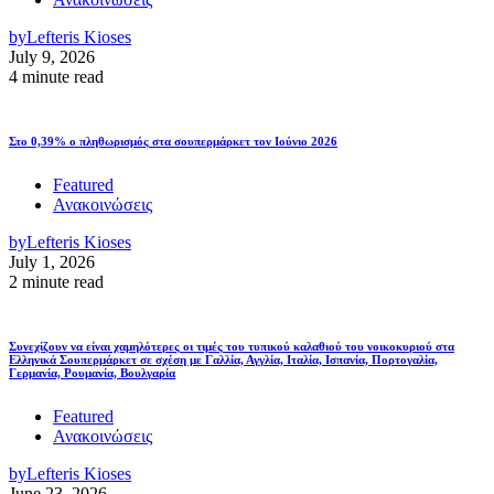
by
Lefteris Kioses
July 9, 2026
4 minute read
Στο 0,39% ο πληθωρισμός στα σουπερμάρκετ τον Ιούνιο 2026
Featured
Ανακοινώσεις
by
Lefteris Kioses
July 1, 2026
2 minute read
Συνεχίζουν να είναι χαμηλότερες οι τιμές του τυπικού καλαθιού του νοικοκυριού στα
Ελληνικά Σουπερμάρκετ σε σχέση με Γαλλία, Αγγλία, Ιταλία, Ισπανία, Πορτογαλία,
Γερμανία, Ρουμανία, Βουλγαρία
Featured
Ανακοινώσεις
by
Lefteris Kioses
June 23, 2026