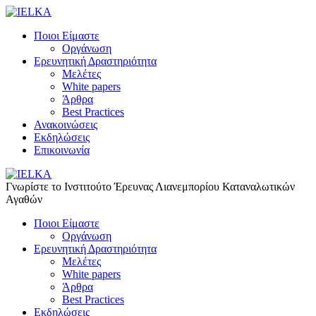
Ποιοι Είμαστε
Οργάνωση
Ερευνητική Δραστηριότητα
Μελέτες
White papers
Άρθρα
Best Practices
Ανακοινώσεις
Εκδηλώσεις
Επικοινωνία
Γνωρίστε το Iνστιτούτο Έρευνας Λιανεμπορίου Καταναλωτικών
Αγαθών
Ποιοι Είμαστε
Οργάνωση
Ερευνητική Δραστηριότητα
Μελέτες
White papers
Άρθρα
Best Practices
Εκδηλώσεις