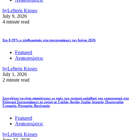
by
Lefteris Kioses
July 9, 2026
4 minute read
Στο 0,39% ο πληθωρισμός στα σουπερμάρκετ τον Ιούνιο 2026
Featured
Ανακοινώσεις
by
Lefteris Kioses
July 1, 2026
2 minute read
Συνεχίζουν να είναι χαμηλότερες οι τιμές του τυπικού καλαθιού του νοικοκυριού στα
Ελληνικά Σουπερμάρκετ σε σχέση με Γαλλία, Αγγλία, Ιταλία, Ισπανία, Πορτογαλία,
Γερμανία, Ρουμανία, Βουλγαρία
Featured
Ανακοινώσεις
by
Lefteris Kioses
June 23, 2026