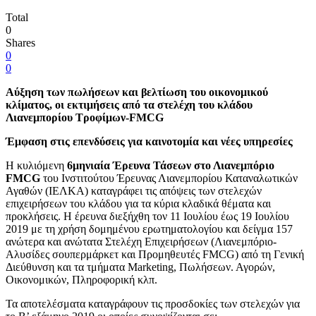
Total
0
Shares
0
0
Αύξηση των πωλήσεων και βελτίωση του οικονομικού
κλίματος, οι εκτιμήσεις από τα στελέχη του κλάδου
Λιανεμπορίου Τροφίμων-
FMCG
Έμφαση στις επενδύσεις για καινοτομία και νέες υπηρεσίες
Η κυλιόμενη
6μηνιαία Έρευνα Τάσεων στο Λιανεμπόριο
FMCG
του Ινστιτούτου Έρευνας Λιανεμπορίου Καταναλωτικών
Αγαθών (ΙΕΛΚΑ) καταγράφει τις απόψεις των στελεχών
επιχειρήσεων του κλάδου για τα κύρια κλαδικά θέματα και
προκλήσεις. Η έρευνα διεξήχθη τον 11 Ιουλίου έως 19 Ιουλίου
2019 με τη χρήση δομημένου ερωτηματολογίου και δείγμα 157
ανώτερα και ανώτατα Στελέχη Επιχειρήσεων (Λιανεμπόριο-
Αλυσίδες σουπερμάρκετ και Προμηθευτές FMCG) από τη Γενική
Διεύθυνση και τα τμήματα Marketing, Πωλήσεων. Αγορών,
Οικονομικών, Πληροφορική κλπ.
Τα αποτελέσματα καταγράφουν τις προσδοκίες των στελεχών για