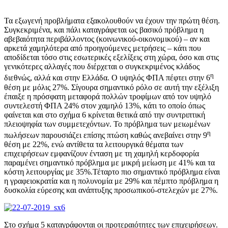
Τα εξωγενή προβλήματα εξακολουθούν να έχουν την πρώτη θέση.
Συγκεκριμένα, και πάλι καταγράφεται ως βασικό πρόβλημα η
αβεβαιότητα περιβάλλοντος (κοινωνικού-οικονομικού) – αν και
αρκετά χαμηλότερα από προηγούμενες μετρήσεις – κάτι που
αποδίδεται τόσο στις εσωτερικές εξελίξεις στη χώρα, όσο και στις
γενικότερες αλλαγές που διέρχεται ο συγκεκριμένος κλάδος
η
διεθνώς, αλλά και στην Ελλάδα. Ο υψηλός ΦΠΑ πέφτει στην 6
θέση με μόλις 27%. Σίγουρα σημαντικό ρόλο σε αυτή την εξέλιξη
έπαιξε η πρόσφατη μεταφορά πολλών τροφίμων από τον υψηλό
συντελεστή ΦΠΑ 24% στον χαμηλό 13%, κάτι το οποίο όπως
φαίνεται και στο σχήμα 6 κρίνεται θετικά από την συντριπτική
πλειοψηφία των συμμετεχόντων. Το πρόβλημα των μειωμένων
η
πωλήσεων παρουσιάζει επίσης πτώση καθώς ανεβαίνει στην 9
θέση με 22%, ενώ αντίθετα τα λειτουργικά θέματα των
επιχειρήσεων εμφανίζουν ένταση με τη χαμηλή κερδοφορία
παραμένει σημαντικό πρόβλημα με μικρή μείωση με 41% και τα
κόστη λειτουργίας με 35%.Τέταρτο πιο σημαντικό πρόβλημα είναι
η γραφειοκρατία και η πολυνομία με 29% και πέμπτο πρόβλημα η
δυσκολία εύρεσης και ανάπτυξης προσωπικού-στελεχών με 27%.
Στο σχήμα 5 καταγράφονται οι προτεραιότητες των επιχειρήσεων.