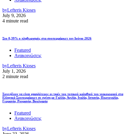
by
Lefteris Kioses
July 9, 2026
4 minute read
Στο 0,39% ο πληθωρισμός στα σουπερμάρκετ τον Ιούνιο 2026
Featured
Ανακοινώσεις
by
Lefteris Kioses
July 1, 2026
2 minute read
Συνεχίζουν να είναι χαμηλότερες οι τιμές του τυπικού καλαθιού του νοικοκυριού στα
Ελληνικά Σουπερμάρκετ σε σχέση με Γαλλία, Αγγλία, Ιταλία, Ισπανία, Πορτογαλία,
Γερμανία, Ρουμανία, Βουλγαρία
Featured
Ανακοινώσεις
by
Lefteris Kioses
June 23, 2026