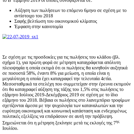
το Β’ εξάμηνο 2019 οι οποίες συνοψίζονται σε:
Αύξηση των πωλήσεων το επόμενο 6μηνο σε σχέση με το
αντίστοιχο του 2018
Σαφής βελτίωση του οικονομικού κλίματος
Έμφαση στην καινοτομία
Σε σχέση με τις προσδοκίες για τις πωλήσεις του κλάδου (βλ.
σχήμα 1), για πρώτη φορά σε μέτρηση καταγράφεται απόλυτη
πλειοψηφία η οποία εκτιμά ότι οι πωλήσεις θα κινηθούν αυξητικά
σε ποσοστά 58%, έναντι 8% για μείωση, η οποία είναι η
μεγαλύτερη η οποία έχει καταγραφεί την τελευταία 4ετία.
Μεσοσταθμικά τα στελέχη που συμμετείχαν στην έρευνα εκτιμούν
ότι θα καταγραφεί αύξηση της τάξης του 1,5% στις πωλήσεις το
εξάμηνο Ιούλιος 2019-Δεκέμβριος 2019 σε σχέση με το ίδιο
εξάμηνο του 2018. Βέβαια οι πωλήσεις στο λιανεμπόριο τροφίμων
σχετίζονται άμεσα με την ψυχολογία των καταναλωτών και την
ευρύτερη οικονομική και κοινωνική κατάσταση και ενδεχομένως
πολιτικές εξελίξεις να επιδράσουν σε αυτή την πρόβλεψη.
ης
Σημειώνεται ότι η μέτρηση ξεκίνησε μετά τις εκλογές της 7
Ιουλίου.