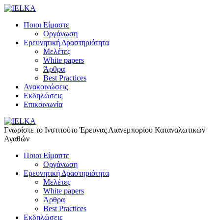
Ποιοι Είμαστε
Οργάνωση
Ερευνητική Δραστηριότητα
Μελέτες
White papers
Άρθρα
Best Practices
Ανακοινώσεις
Εκδηλώσεις
Επικοινωνία
Γνωρίστε το Iνστιτούτο Έρευνας Λιανεμπορίου Καταναλωτικών
Αγαθών
Ποιοι Είμαστε
Οργάνωση
Ερευνητική Δραστηριότητα
Μελέτες
White papers
Άρθρα
Best Practices
Εκδηλώσεις