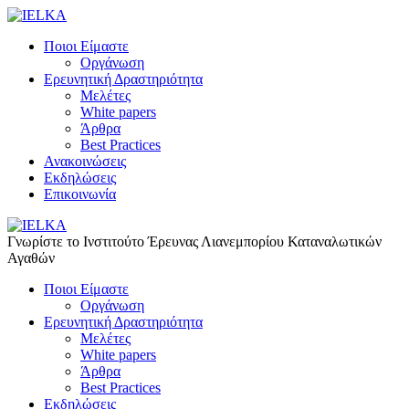
Ποιοι Είμαστε
Οργάνωση
Ερευνητική Δραστηριότητα
Μελέτες
White papers
Άρθρα
Best Practices
Ανακοινώσεις
Εκδηλώσεις
Επικοινωνία
Γνωρίστε το Iνστιτούτο Έρευνας Λιανεμπορίου Καταναλωτικών
Αγαθών
Ποιοι Είμαστε
Οργάνωση
Ερευνητική Δραστηριότητα
Μελέτες
White papers
Άρθρα
Best Practices
Εκδηλώσεις