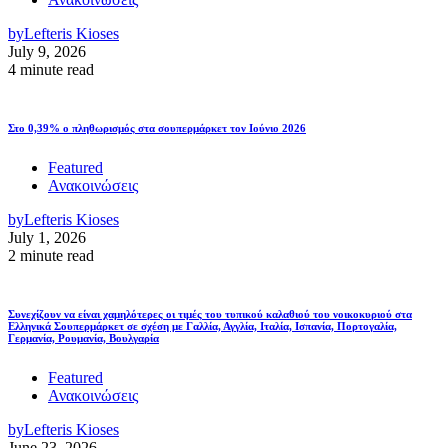
by
Lefteris Kioses
July 9, 2026
4 minute read
Στο 0,39% ο πληθωρισμός στα σουπερμάρκετ τον Ιούνιο 2026
Featured
Ανακοινώσεις
by
Lefteris Kioses
July 1, 2026
2 minute read
Συνεχίζουν να είναι χαμηλότερες οι τιμές του τυπικού καλαθιού του νοικοκυριού στα
Ελληνικά Σουπερμάρκετ σε σχέση με Γαλλία, Αγγλία, Ιταλία, Ισπανία, Πορτογαλία,
Γερμανία, Ρουμανία, Βουλγαρία
Featured
Ανακοινώσεις
by
Lefteris Kioses
June 23, 2026