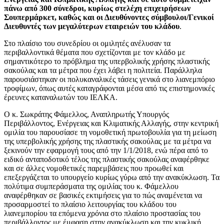
πάνω από 300 σύνεδροι, κυρίως στελέχη επιχειρήσεων
Σουπερμάρκετ, καθώς και οι Διευθύνοντες σύμβουλοι/Γενικοί
Διευθυντές των μεγαλύτερων εταιρειών του κλάδου
.
Στο πλαίσιο του συνεδρίου οι ομιλητές ανέλυσαν τα
περιβαλλοντικά θέματα που σχετίζονται με τον κλάδο με
σημαντικότερο το πρόβλημα της υπερβολικής χρήσης πλαστικής
σακούλας και τα μέτρα που έχει λάβει η πολιτεία. Παράλληλα
παρουσιάστηκαν οι πολυκαναλικές τάσεις γενικά στο λιανεμπόριο
τροφίμων, όπως αυτές καταγράφονται μέσα από τις επιστημονικές
έρευνες καταναλωτών του ΙΕΛΚΑ.
Ο κ. Σωκράτης Φάμελλος, Αναπληρωτής Υπουργός
Περιβάλλοντος, Ενέργειας και Κλιματικής Αλλαγής, στην κεντρική
ομιλία του παρουσίασε τη νομοθετική πρωτοβουλία για τη μείωση
της υπερβολικής χρήσης της πλαστικής σακούλας με τα μέτρα να
ξεκινούν την εφαρμογή τους από την 1/1/2018, ενώ πέρα από το
ειδικό ανταποδοτικό τέλος της πλαστικής σακούλας αναφέρθηκε
και σε άλλες νομοθετικές παρεμβάσεις που προωθεί και
επεξεργάζεται το υπουργείο κυρίως γύρω από την ανακύκλωση. Τα
πολύτιμα συμπεράσματα της ομιλίας του κ. Φάμελλου
αναφέρθηκαν σε βασικές εκτιμήσεις για το πώς αναμένεται να
προσαρμοστεί το πλαίσιο λειτουργίας του κλάδου του
λιανεμπορίου τα επόμενα χρόνια στο πλαίσιο προστασίας του
περιβάλλοντος με έμφαση στην ανακύκλωση και την κυκλική