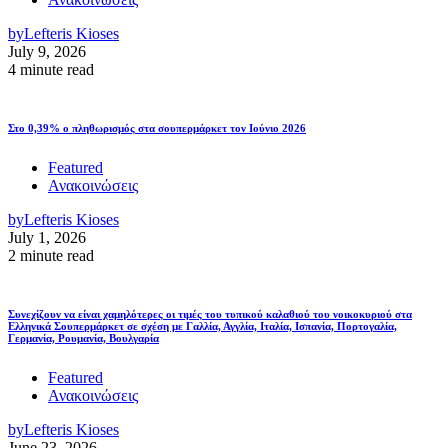
by
Lefteris Kioses
July 9, 2026
4 minute read
Στο 0,39% ο πληθωρισμός στα σουπερμάρκετ τον Ιούνιο 2026
Featured
Ανακοινώσεις
by
Lefteris Kioses
July 1, 2026
2 minute read
Συνεχίζουν να είναι χαμηλότερες οι τιμές του τυπικού καλαθιού του νοικοκυριού στα
Ελληνικά Σουπερμάρκετ σε σχέση με Γαλλία, Αγγλία, Ιταλία, Ισπανία, Πορτογαλία,
Γερμανία, Ρουμανία, Βουλγαρία
Featured
Ανακοινώσεις
by
Lefteris Kioses
June 23, 2026