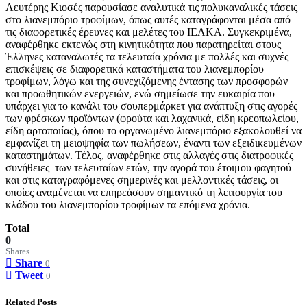
Λευτέρης Κιοσές παρουσίασε αναλυτικά τις πολυκαναλικές τάσεις
στο λιανεμπόριο τροφίμων, όπως αυτές καταγράφονται μέσα από
τις διαφορετικές έρευνες και μελέτες του ΙΕΛΚΑ. Συγκεκριμένα,
αναφέρθηκε εκτενώς στη κινητικότητα που παρατηρείται στους
Έλληνες καταναλωτές τα τελευταία χρόνια με πολλές και συχνές
επισκέψεις σε διαφορετικά καταστήματα του λιανεμπορίου
τροφίμων, λόγω και της συνεχιζόμενης έντασης των προσφορών
και προωθητικών ενεργειών, ενώ σημείωσε την ευκαιρία που
υπάρχει για το κανάλι του σουπερμάρκετ για ανάπτυξη στις αγορές
των φρέσκων προϊόντων (φρούτα και λαχανικά, είδη κρεοπωλείου,
είδη αρτοποιίας), όπου το οργανωμένο λιανεμπόριο εξακολουθεί να
εμφανίζει τη μειοψηφία των πωλήσεων, έναντι των εξειδικευμένων
καταστημάτων. Τέλος, αναφέρθηκε στις αλλαγές στις διατροφικές
συνήθειες των τελευταίων ετών, την αγορά του έτοιμου φαγητού
και στις καταγραφόμενες σημερινές και μελλοντικές τάσεις, οι
οποίες αναμένεται να επηρεάσουν σημαντικό τη λειτουργία του
κλάδου του λιανεμπορίου τροφίμων τα επόμενα χρόνια.
Total
0
Shares
Share
0
Tweet
0
Related Posts