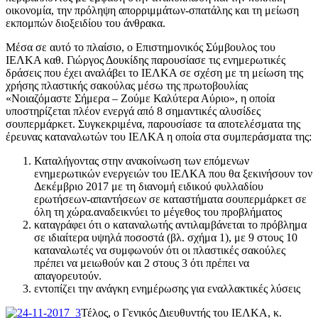
οικονομία, την πρόληψη απορριμμάτων-σπατάλης και τη μείωση
εκπομπών διοξειδίου του άνθρακα.
Μέσα σε αυτό το πλαίσιο, ο Επιστημονικός Σύμβουλος του
ΙΕΛΚΑ καθ. Γιώργος Δουκίδης παρουσίασε τις ενημερωτικές
δράσεις που έχει αναλάβει το ΙΕΛΚΑ σε σχέση με τη μείωση της
χρήσης πλαστικής σακούλας μέσω της πρωτοβουλίας
«Νοιαζόμαστε Σήμερα – Ζούμε Καλύτερα Αύριο», η οποία
υποστηρίζεται πλέον ενεργά από 8 σημαντικές αλυσίδες
σουπερμάρκετ. Συγκεκριμένα, παρουσίασε τα αποτελέσματα της
έρευνας καταναλωτών του ΙΕΛΚΑ η οποία στα συμπεράσματα της:
Καταλήγοντας στην ανακοίνωση των επόμενων
ενημερωτικών ενεργειών του ΙΕΛΚΑ που θα ξεκινήσουν τον
Δεκέμβριο 2017 με τη διανομή ειδικού φυλλαδίου
ερωτήσεων-απαντήσεων σε καταστήματα σουπερμάρκετ σε
όλη τη χώρα.αναδεικνύει το μέγεθος του προβλήματος
καταγράφει ότι ο καταναλωτής αντιλαμβάνεται το πρόβλημα
σε ιδιαίτερα υψηλά ποσοστά (βλ. σχήμα 1), με 9 στους 10
καταναλωτές να συμφωνούν ότι οι πλαστικές σακούλες
πρέπει να μειωθούν και 2 στους 3 ότι πρέπει να
απαγορευτούν.
εντοπίζει την ανάγκη ενημέρωσης για εναλλακτικές λύσεις
Τέλος, ο Γενικός Διευθυντής του ΙΕΛΚΑ, κ.