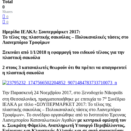
Total
0
Shares
0
0
Ημερίδα ΙΕΛΚΑ: Σουπερμάρκετ 2017:
Το τέλος της πλαστικής σακούλας – Πολυκαναλικές τάσεις στο
Λιανεμπόριο Τροφίμων
Ξεκινάει από 1/1/2018 η εφαρμογή του ειδικού τέλους για την
πλαστική σακούλα
2 στους 3 καταναλωτές θεωρούν ότι θα πρέπει να απαγορευτεί
η πλαστική σακούλα
Την Παρασκευή 24 Νοεμβρίου 2017, στο Ξενοδοχείο Nikopolis
ο
στη Θεσσαλονίκη, πραγματοποιήθηκε με επιτυχία το 7
Συνέδριο
ΙΕΛΚΑ με τίτλο «ΣΟΥΠΕΡΜΑΡΚΕΤ 2017: Το τέλος της
πλαστικής σακούλας – Πολυκαναλικές τάσεις στο Λιανεμπόριο
Τροφίμων». Το συνέδριο οργανώθηκε από το Ινστιτούτο Έρευνας
Λιανεμπορίου Καταναλωτικών Αγαθών
με κεντρικό ομιλητή τον
κ. Σωκράτη Φάμελλο, Αναπληρωτή Υπουργό Περιβάλλοντος,
Ενέργειας και Κλιματικής Αλλαγής και σε αυτό συμμετείχαν