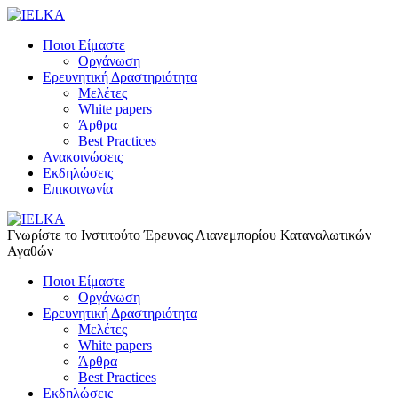
Ποιοι Είμαστε
Οργάνωση
Ερευνητική Δραστηριότητα
Μελέτες
White papers
Άρθρα
Best Practices
Ανακοινώσεις
Εκδηλώσεις
Επικοινωνία
Γνωρίστε το Iνστιτούτο Έρευνας Λιανεμπορίου Καταναλωτικών
Αγαθών
Ποιοι Είμαστε
Οργάνωση
Ερευνητική Δραστηριότητα
Μελέτες
White papers
Άρθρα
Best Practices
Εκδηλώσεις