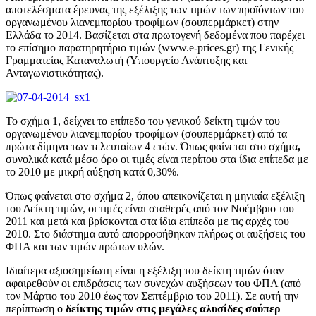
αποτελέσματα έρευνας της εξέλιξης των τιμών των προϊόντων του
οργανωμένου λιανεμπορίου τροφίμων (σουπερμάρκετ) στην
Ελλάδα το 2014. Βασίζεται στα πρωτογενή δεδομένα που παρέχει
το επίσημο παρατηρητήριο τιμών (www.e-prices.gr) της Γενικής
Γραμματείας Καταναλωτή (Υπουργείο Ανάπτυξης και
Ανταγωνιστικότητας).
Το σχήμα 1, δείχνει το επίπεδο του γενικού δείκτη τιμών του
οργανωμένου λιανεμπορίου τροφίμων (σουπερμάρκετ) από τα
πρώτα δίμηνα των τελευταίων 4 ετών. Όπως φαίνεται στο σχήμα
,
συνολικά κατά μέσο όρο οι τιμές είναι περίπου στα ίδια επίπεδα με
το 2010 με μικρή αύξηση κατά 0,30%.
Όπως φαίνεται στο σχήμα 2, όπου απεικονίζεται η μηνιαία εξέλιξη
του Δείκτη τιμών, οι τιμές είναι σταθερές από τον Νοέμβριο του
2011 και μετά και βρίσκονται στα ίδια επίπεδα με τις αρχές του
2010. Στο διάστημα αυτό απορροφήθηκαν πλήρως οι αυξήσεις του
ΦΠΑ και των τιμών πρώτων υλών.
Ιδιαίτερα αξιοσημείωτη είναι η εξέλιξη του δείκτη τιμών όταν
αφαιρεθούν οι επιδράσεις των συνεχών αυξήσεων του ΦΠΑ (από
τον Μάρτιο του 2010 έως τον Σεπτέμβριο του 2011). Σε αυτή την
περίπτωση
ο δείκτης τιμών στις μεγάλες αλυσίδες σούπερ