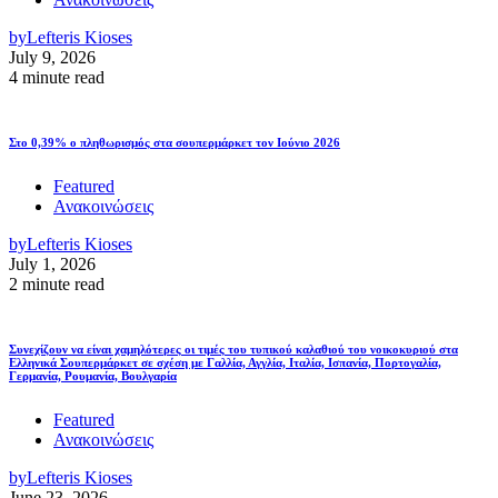
by
Lefteris Kioses
July 9, 2026
4 minute read
Στο 0,39% ο πληθωρισμός στα σουπερμάρκετ τον Ιούνιο 2026
Featured
Ανακοινώσεις
by
Lefteris Kioses
July 1, 2026
2 minute read
Συνεχίζουν να είναι χαμηλότερες οι τιμές του τυπικού καλαθιού του νοικοκυριού στα
Ελληνικά Σουπερμάρκετ σε σχέση με Γαλλία, Αγγλία, Ιταλία, Ισπανία, Πορτογαλία,
Γερμανία, Ρουμανία, Βουλγαρία
Featured
Ανακοινώσεις
by
Lefteris Kioses
June 23, 2026