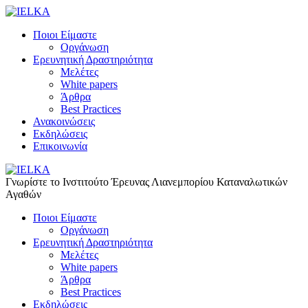
Ποιοι Είμαστε
Οργάνωση
Ερευνητική Δραστηριότητα
Μελέτες
White papers
Άρθρα
Best Practices
Ανακοινώσεις
Εκδηλώσεις
Επικοινωνία
Γνωρίστε το Iνστιτούτο Έρευνας Λιανεμπορίου Καταναλωτικών
Αγαθών
Ποιοι Είμαστε
Οργάνωση
Ερευνητική Δραστηριότητα
Μελέτες
White papers
Άρθρα
Best Practices
Εκδηλώσεις