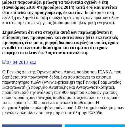
μάρκετ παρουσιάζει μείωση τα τελευταία σχεδόν 4 έτη
(Ιανουάριος 2010-Φεβρουάριος 2014) κατά 4% και κινείται
στα επίπεδα της προηγούμενης δεκαετίας
. Ιδιαίτερα θετική
εξέλιξη αν ληφθεί υπόψη η αύξηση στις τιμές των πρώτων υλών
και στις τιμές της ενέργειας (καύσιμα και ηλεκτρική ενέργεια).
Σημειώνεται ότι στα στοιχεία αυτά δεν περιλαμβάνεται η
επίδραση των προσφορών και εκπτώσεων (είτε εκπτωτικές
προσφορές είτε με τη μορφή δωροεπιταγών) οι οποίες έχουν
ενταθεί το τελευταίο διάστημα και εκτιμάται ότι έχουν
επιφέρει επιπλέον όφελος στον καταναλωτή.
Ο Γενικός Δείκτης Οργανωμένου Λιανεμπορίου του ΙΕΛΚΑ, που
βασίζεται στα πρωτογενή δεδομένα που παρέχει το επίσημο
παρατηρητήριο τιμών (www.e-prices.gr) της Γενικής Γραμματείας
Καταναλωτή (Υπουργείο Ανάπτυξης και Ανταγωνιστικότητας),
προκύπτει από την ανάλυση των 900 περίπου κωδικών για τους
οποίους υπάρχουν συνεχώς διαθέσιμα στοιχεία όλο το έτος, από
τους περίπου 1.500 που είναι συνολικά διαθέσιμοι. Η
δειγματοληψία περιλαμβάνει πάνω από 1.000 σημεία πώλησης των
μεγάλων αλυσίδων σουπερ μάρκετ σε όλη την Ελλάδα.