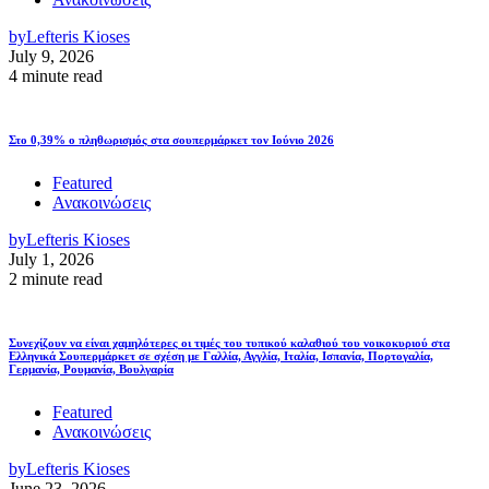
by
Lefteris Kioses
July 9, 2026
4 minute read
Στο 0,39% ο πληθωρισμός στα σουπερμάρκετ τον Ιούνιο 2026
Featured
Ανακοινώσεις
by
Lefteris Kioses
July 1, 2026
2 minute read
Συνεχίζουν να είναι χαμηλότερες οι τιμές του τυπικού καλαθιού του νοικοκυριού στα
Ελληνικά Σουπερμάρκετ σε σχέση με Γαλλία, Αγγλία, Ιταλία, Ισπανία, Πορτογαλία,
Γερμανία, Ρουμανία, Βουλγαρία
Featured
Ανακοινώσεις
by
Lefteris Kioses
June 23, 2026