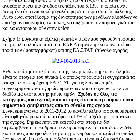
-3,30% αν αφαιρεθούν οι αυξήσεις του ΦΠΑ), στο σύνολο της
αγοράς υπάρχει μία άνοδος της τάξης του 5,13%, η οποία είναι
δεδομένο ότι είναι πολύ μεγαλύτερη στα μικρά σημεία πώλησης.
Αυτό είναι αποτέλεσμα της δυνατότητας των μεγάλων αλυσίδων να
επιτύχουν οικονομίες κλίμακας, να αυξήσουν την παραγωγικότητα
και να ανταποκριθούν στην κρίση.
Σχήμα 1: Συγκριτική εξέλιξη δεικτών τιμών που αφορούν τρόφιμα
και μη αλκοολούχα ποτά του ΙΕΛΚΑ (οργανωμένο λιανεμπόριο
τροφίμων / σουπερμάρκετ) και της ΕΛ.ΣΤΑΤ. (σύνολο αγοράς)
Ενδεικτικά της υψηλότερης τιμής των μικρών σημείων πώλησης
είναι τα στοιχεία του πίνακα 1 ο οποίος παρουσιάζει συγκριτικά τα
στοιχεία που παρέχει η ΕΛ.ΣΤΑΤ. για τις λιανικές τιμές
συγκεκριμένων κατηγοριών προϊόντων και στοιχείων που είναι
διαθέσιμα στο παρατηρητήριο τιμών.
Σχεδόν σε όλες τις
κατηγορίες που εξετάζονται οι τιμές στα σούπερ μάρκετ είναι
σημαντικά χαμηλότερες από το σύνολο της αγοράς
.
Συγκεκριμένα για το 2011-2012 το κανάλι πώλησης σουπερμάρκετ
είναι φθηνότερο κατά μέσο όρο 16-13% σε σχέση με το σύνολο
της αγοράς. Σημειώνεται ότι και πάλι στα στοιχεία δεν
περιλαμβάνεται η επίδραση των προσφορών και εκπτώσεων (είτε
εκπτωτικές προσφορές είτε με τη μορφή δωροεπιταγών) οι οποίες
έχουν ενταθεί το τελευταίο διάστημα και είναι πολύ μεγαλύτερες