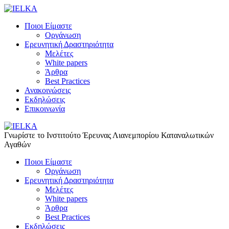
Ποιοι Είμαστε
Οργάνωση
Ερευνητική Δραστηριότητα
Μελέτες
White papers
Άρθρα
Best Practices
Ανακοινώσεις
Εκδηλώσεις
Επικοινωνία
Γνωρίστε το Iνστιτούτο Έρευνας Λιανεμπορίου Καταναλωτικών
Αγαθών
Ποιοι Είμαστε
Οργάνωση
Ερευνητική Δραστηριότητα
Μελέτες
White papers
Άρθρα
Best Practices
Εκδηλώσεις