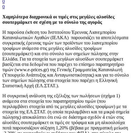
0
0
Χαμηλότερα διαχρονικά οι τιμές στις μεγάλες αλυσίδες
σουπερμάρκετ σε σχέση με το σύνολο της αγοράς
Η παρούσα έκθεση του Ινστιτούτου Έρευνας Λιανεμπορίου
Καταναλωτικών Αγαθών (ΙΕΛΚΑ) παρουσιάζει τα αποτελέσματα
συγκριτικής έρευνας τιμών των προϊόντων του λιανεμπορίου
τροφίμων ανάμεσα στις μεγάλες αλυσίδες τροφίμων
(σουπερμάρκετ) και στο σύνολο των σημείων πώλησης στην
Ελλάδα. Για τα στοιχεία των μεγάλων αλυσίδων σουπερμάρκετ
βασίζεται στα δεδομένα που παρέχει το επίσημο παρατηρητήριο
τιμών (www.e-prices.gr) της Γενικής Γραμματείας Καταναλωτή
(Υπουργείο Ανάπτυξης και Ανταγωνιστικότητας) και για το σύνολο
των σημείων πώλησης στα στοιχεία που παρέχει η Ελληνική
Στατιστική Αρχή (ΕΛ.ΣΤΑΤ.).
Η συγκριτική ανάλυση της εξέλιξης των πωλήσεων (σχήμα 1)
ανάμεσα στα στοιχεία του παρατηρητηρίου τιμών (που
περιλαμβάνει στοιχεία από τις μεγάλες αλυσίδες τροφίμων) με τα
στοιχεία της ΕΛ.ΣΤΑΤ. (η οποία περιλαμβάνει και τα μικρά σημεία
πώλησης) αποκαλύπτει ότι ενώ σε διάστημα σχεδόν 4 ετών στις
αλυσίδες σουπερμάρκετ οι τιμές σε τρόφιμα και μη αλκοολούχα
ποτά παρουσιάζουν αύξηση 1,20% (βέβαια με πραγματική μείωση