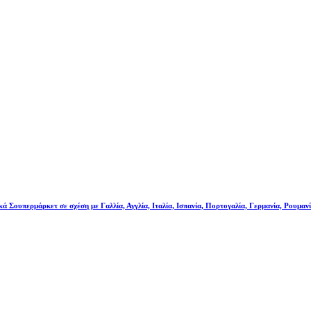
κά Σουπερμάρκετ σε σχέση με Γαλλία, Αγγλία, Ιταλία, Ισπανία, Πορτογαλία, Γερμανία, Ρουμαν