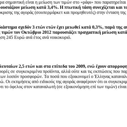
α σημαντική είναι η μείωση των τιμών στο «ράφι» που παρατηρείται α
αρουσιάζουν μείωση κατά 3,4%. Η πτωτική τάση συνεχίζεται και 
όκρισης της αγοράς (σουπερμάρκετ και προμηθευτές) στην ένταση της 
 διάστημα σχεδόν 3 ετών ετών έχει μειωθεί κατά 0,3%, παρά της
ς τιμών τον Οκτώβριο 2012 παρουσιάζει πραγματική μείωση κατά
ηση 245 Ευρώ ανά έτος ανά νοικοκυριό.
λευταίων 2,5 ετών και στα επίπεδα του 2009, ενώ έχουν απορροφ
φορές σε συγκεκριμένα προϊόντα, αλλά ούτε και τις εκπτώσεις που π
 των λοιπόν προσφορών. Τα ποσά που εξοικονομεί ο Έλληνας καταναλωτή
ώ. Οι εκτιμήσεις από ειδικούς της αγοράς αναφέρουν ότι οι συγκεκρι
 ότι το όφελος στον καταναλωτή (σε εξοικονόμηση επί των τιμών) είνα