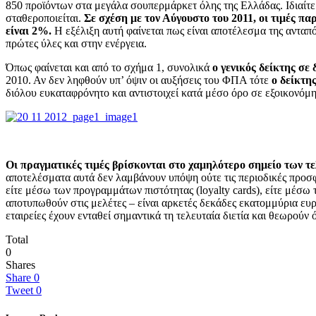
850 προϊόντων στα μεγάλα σουπερμάρκετ όλης της Ελλάδας. Ιδιαίτερ
σταθεροποιείται.
Σε σχέση με τον Αύγουστο του 2011, οι τιμές π
είναι 2%.
Η εξέλιξη αυτή φαίνεται πως είναι αποτέλεσμα της ανταπ
πρώτες ύλες και στην ενέργεια.
Όπως φαίνεται και από το σχήμα 1, συνολικά
ο γενικός δείκτης σε
2010. Αν δεν ληφθούν υπ’ όψιν οι αυξήσεις του ΦΠΑ τότε
ο δείκτη
διόλου ευκαταφρόνητο και αντιστοιχεί κατά μέσο όρο σε εξοικονόμ
Οι πραγματικές τιμές βρίσκονται στο χαμηλότερο σημείο των τε
αποτελέσματα αυτά δεν λαμβάνουν υπόψη ούτε τις περιοδικές προσ
είτε μέσω των προγραμμάτων πιστότητας (loyalty cards), είτε μέσω
αποτυπωθούν στις μελέτες – είναι αρκετές δεκάδες εκατομμύρια ευρ
εταιρείες έχουν ενταθεί σημαντικά τη τελευταία διετία και θεωρούν
Total
0
Shares
Share
0
Tweet
0