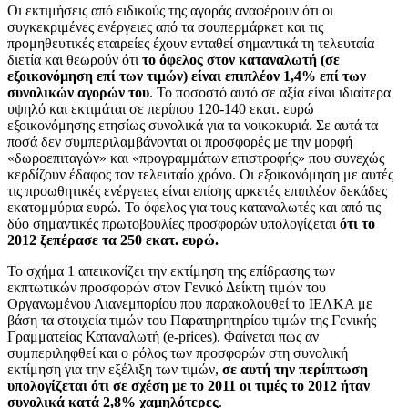
Οι εκτιμήσεις από ειδικούς της αγοράς αναφέρουν ότι οι
συγκεκριμένες ενέργειες από τα σουπερμάρκετ και τις
προμηθευτικές εταιρείες έχουν ενταθεί σημαντικά τη τελευταία
διετία και θεωρούν ότι
το όφελος στον καταναλωτή (σε
εξοικονόμηση επί των τιμών) είναι επιπλέον 1,4% επί των
συνολικών αγορών του
. Το ποσοστό αυτό σε αξία είναι ιδιαίτερα
υψηλό και εκτιμάται σε περίπου 120-140 εκατ. ευρώ
εξοικονόμησης ετησίως συνολικά για τα νοικοκυριά. Σε αυτά τα
ποσά δεν συμπεριλαμβάνονται οι προσφορές με την μορφή
«δωροεπιταγών» και «προγραμμάτων επιστροφής» που συνεχώς
κερδίζουν έδαφος τον τελευταίο χρόνο. Οι εξοικονόμηση με αυτές
τις προωθητικές ενέργειες είναι επίσης αρκετές επιπλέον δεκάδες
εκατομμύρια ευρώ. Το όφελος για τους καταναλωτές και από τις
δύο σημαντικές πρωτοβουλίες προσφορών υπολογίζεται
ότι το
2012 ξεπέρασε τα 250 εκατ. ευρώ.
Το σχήμα 1 απεικονίζει την εκτίμηση της επίδρασης των
εκπτωτικών προσφορών στον Γενικό Δείκτη τιμών του
Οργανωμένου Λιανεμπορίου που παρακολουθεί το ΙΕΛΚΑ με
βάση τα στοιχεία τιμών του Παρατηρητηρίου τιμών της Γενικής
Γραμματείας Καταναλωτή (e-prices). Φαίνεται πως αν
συμπεριληφθεί και ο ρόλος των προσφορών στη συνολική
εκτίμηση για την εξέλιξη των τιμών,
σε αυτή την περίπτωση
υπολογίζεται ότι σε σχέση με το 2011 οι τιμές το 2012 ήταν
συνολικά κατά 2,8% χαμηλότερες
.