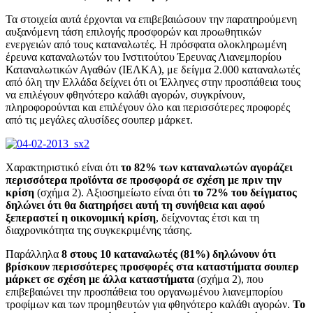
Τα στοιχεία αυτά έρχονται να επιβεβαιώσουν την παρατηρούμενη
αυξανόμενη τάση επιλογής προσφορών και προωθητικών
ενεργειών από τους καταναλωτές. Η πρόσφατα ολοκληρωμένη
έρευνα καταναλωτών του Ινστιτούτου Έρευνας Λιανεμπορίου
Καταναλωτικών Αγαθών (ΙΕΛΚΑ), με δείγμα 2.000 καταναλωτές
από όλη την Ελλάδα δείχνει ότι οι Έλληνες στην προσπάθεια τους
να επιλέγουν φθηνότερο καλάθι αγορών, συγκρίνουν,
πληροφορούνται και επιλέγουν όλο και περισσότερες προφορές
από τις μεγάλες αλυσίδες σουπερ μάρκετ.
Χαρακτηριστικό είναι ότι
το 82% των καταναλωτών αγοράζει
περισσότερα προϊόντα σε προσφορά σε σχέση με πριν την
κρίση
(σχήμα 2). Αξιοσημείωτο είναι ότι
το 72% του δείγματος
δηλώνει ότι θα διατηρήσει αυτή τη συνήθεια και αφού
ξεπεραστεί η οικονομική κρίση
, δείχνοντας έτσι και τη
διαχρονικότητα της συγκεκριμένης τάσης.
Παράλληλα
8 στους 10 καταναλωτές (81%) δηλώνουν ότι
βρίσκουν περισσότερες προσφορές στα καταστήματα σουπερ
μάρκετ σε σχέση με άλλα καταστήματα
(σχήμα 2), που
επιβεβαιώνει την προσπάθεια του οργανωμένου λιανεμπορίου
τροφίμων και των προμηθευτών για φθηνότερο καλάθι αγορών.
Το