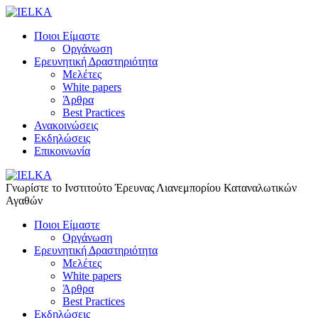
Ποιοι Είμαστε
Οργάνωση
Ερευνητική Δραστηριότητα
Μελέτες
White papers
Άρθρα
Best Practices
Ανακοινώσεις
Εκδηλώσεις
Επικοινωνία
Γνωρίστε το Iνστιτούτο Έρευνας Λιανεμπορίου Καταναλωτικών
Αγαθών
Ποιοι Είμαστε
Οργάνωση
Ερευνητική Δραστηριότητα
Μελέτες
White papers
Άρθρα
Best Practices
Εκδηλώσεις