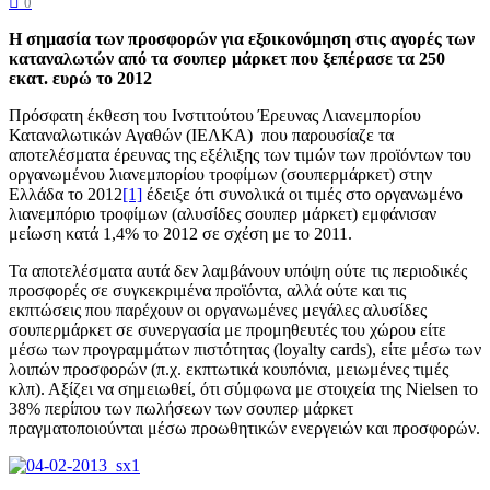
0
Η σημασία των προσφορών για εξοικονόμηση στις αγορές των
καταναλωτών από τα σουπερ μάρκετ που ξεπέρασε τα 250
εκατ. ευρώ το 2012
Πρόσφατη έκθεση του Ινστιτούτου Έρευνας Λιανεμπορίου
Καταναλωτικών Αγαθών (ΙΕΛΚΑ) που παρουσίαζε τα
αποτελέσματα έρευνας της εξέλιξης των τιμών των προϊόντων του
οργανωμένου λιανεμπορίου τροφίμων (σουπερμάρκετ) στην
Ελλάδα το 2012
[1]
έδειξε ότι συνολικά οι τιμές στο οργανωμένο
λιανεμπόριο τροφίμων (αλυσίδες σουπερ μάρκετ) εμφάνισαν
μείωση κατά 1,4% το 2012 σε σχέση με το 2011.
Τα αποτελέσματα αυτά δεν λαμβάνουν υπόψη ούτε τις περιοδικές
προσφορές σε συγκεκριμένα προϊόντα, αλλά ούτε και τις
εκπτώσεις που παρέχουν οι οργανωμένες μεγάλες αλυσίδες
σουπερμάρκετ σε συνεργασία με προμηθευτές του χώρου είτε
μέσω των προγραμμάτων πιστότητας (loyalty cards), είτε μέσω των
λοιπών προσφορών (π.χ. εκπτωτικά κουπόνια, μειωμένες τιμές
κλπ). Αξίζει να σημειωθεί, ότι σύμφωνα με στοιχεία της Nielsen το
38% περίπου των πωλήσεων των σουπερ μάρκετ
πραγματοποιούνται μέσω προωθητικών ενεργειών και προσφορών.