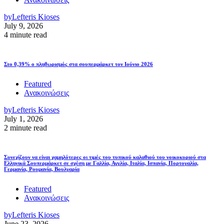
by
Lefteris Kioses
July 9, 2026
4 minute read
Στο 0,39% ο πληθωρισμός στα σουπερμάρκετ τον Ιούνιο 2026
Featured
Ανακοινώσεις
by
Lefteris Kioses
July 1, 2026
2 minute read
Συνεχίζουν να είναι χαμηλότερες οι τιμές του τυπικού καλαθιού του νοικοκυριού στα
Ελληνικά Σουπερμάρκετ σε σχέση με Γαλλία, Αγγλία, Ιταλία, Ισπανία, Πορτογαλία,
Γερμανία, Ρουμανία, Βουλγαρία
Featured
Ανακοινώσεις
by
Lefteris Kioses
June 23, 2026