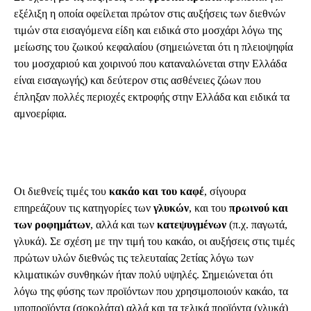
εξέλιξη η οποία οφείλεται πρώτον στις αυξήσεις των διεθνών
τιμών στα εισαγόμενα είδη και ειδικά στο μοσχάρι λόγω της
μείωσης του ζωικού κεφαλαίου (σημειώνεται ότι η πλειοψηφία
του μοσχαριού και χοιρινού που καταναλώνεται στην Ελλάδα
είναι εισαγωγής) και δεύτερον στις ασθένειες ζώων που
έπληξαν πολλές περιοχές εκτροφής στην Ελλάδα και ειδικά τα
αμνοερίφια.
Οι διεθνείς τιμές του
κακάο και του καφέ
, σίγουρα
επηρεάζουν τις κατηγορίες των
γλυκών
, και του
πρωινού και
των ροφημάτων
, αλλά και των
κατεψυγμένων
(π.χ. παγωτά,
γλυκά). Σε σχέση με την τιμή του κακάο, οι αυξήσεις στις τιμές
πρώτων υλών διεθνώς τις τελευταίας 2ετίας λόγω των
κλιματικών συνθηκών ήταν πολύ υψηλές. Σημειώνεται ότι
λόγω της φύσης των προϊόντων που χρησιμοποιούν κακάο, τα
υποπροϊόντα (σοκολάτα) αλλά και τα τελικά προϊόντα (γλυκά)