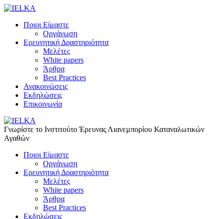
Ποιοι Είμαστε
Οργάνωση
Ερευνητική Δραστηριότητα
Μελέτες
White papers
Άρθρα
Best Practices
Ανακοινώσεις
Εκδηλώσεις
Επικοινωνία
Γνωρίστε το Iνστιτούτο Έρευνας Λιανεμπορίου Καταναλωτικών
Αγαθών
Ποιοι Είμαστε
Οργάνωση
Ερευνητική Δραστηριότητα
Μελέτες
White papers
Άρθρα
Best Practices
Εκδηλώσεις