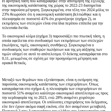
Η αρνητική τάση που καταγράφηκε στην αποτίμηση της εξέλιξης
της οικονομικής κατάστασης της χώρας το 2022-23 διατηρείται
στην παρούσα μέτρηση. Συγκεκριμένα, στα τέλη του 2024 μόλις το
23% θεωρούσε ότι η οικονομική κατάσταση βελτιώθηκε και η
πλειοψηφία σε ποσοστό 41% ότι χειροτέρεψε (σχήμα 2), οι
εκτιμήσεις των στελεχών είναι στα ίδια περίπου επίπεδα για την
τελευταία διετία.
Το οικονομικό κλίμα (σχήμα 3) παρουσιάζει πιο πτωτική τάση, η
οποία οφείλεται στο συνδυασμό των εκτιμήσεων των στελεχών
(πωλήσεις, τιμές, οικονομικές συνθήκες). Συγκεκριμένα ο
συνδυασμός των σταθερών πωλήσεων και της μη αύξησης των
τιμών οδηγεί σε αυτό το απότελεσμα. Ο δείκτης καταγράφεται στο
0,11, μειωμένος σε σχέση με την προηγούμενη μέτρηση και
οριακά θετικός.
Μεταξύ των θεμάτων που εξετάστηκαν, είναι η εκτίμηση της
παρούσας οικονομικής κατάστασης των επιχειρήσεων. Όπως
καταγράφεται στο σχήμα 4, η πλειοψηφία των επιχειρήσεων σε
ποσοστό 51% αναμένει καλύτερο οικονομικό αποτέλεσμα ως προς
την κερδοφορία της το 2023, ενώ 28% αναμένει χειρότερο
οικονομικό αποτέλεσμα. Οι υπόλοιπες επιχειρήσεις του δείγματος,
είτε δεν έχουν ακόμα σαφή εικόνα, είτε δεν αναμένουν μεταβολή.
Πρακτικά 2 στις 3 επιχειρήσεις του κλάδου του λιανεμπορίου και