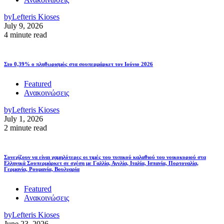
by
Lefteris Kioses
July 9, 2026
4 minute read
Στο 0,39% ο πληθωρισμός στα σουπερμάρκετ τον Ιούνιο 2026
Featured
Ανακοινώσεις
by
Lefteris Kioses
July 1, 2026
2 minute read
Συνεχίζουν να είναι χαμηλότερες οι τιμές του τυπικού καλαθιού του νοικοκυριού στα
Ελληνικά Σουπερμάρκετ σε σχέση με Γαλλία, Αγγλία, Ιταλία, Ισπανία, Πορτογαλία,
Γερμανία, Ρουμανία, Βουλγαρία
Featured
Ανακοινώσεις
by
Lefteris Kioses
June 23, 2026