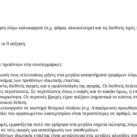
ση λόγω καλοκαιριού (π.χ. ψάρια, αλκοολούχα) και τις διεθνείς τιμές
 οι 9 αύξηση.
ών προϊόντων στα σουπερμάρκετ:
ίωση τους τελευταίους μήνες στα μεγάλα καταστήματα τροφίμων λόγ
γκάμας των προϊόντων ιδιωτικής ετικέτας.
ις διεθνείς αγορές και η ομαλοποίηση της αγοράς. Οι διεθνείς δείκ
 περιπτώσεις. Σε περιπτώσεις όπως ο καφές και το κακάο όμως, η επ
εποχικότητα. Οι περσινές βροχές είχαν αυξήσει σημαντικά το κόστος
ολικού δείκτη.
λειτουργούν σε αυστηρό θεσμικό πλαίσιο (π.χ. Απαγόρευση προωθητ
άλι του οργανωμένου λιανεμπορίου είναι περισσότερες σε αριθμό, σε 
ιμές εμφανίζεται πολύ πιο γρήγορα στα μεγάλα σημεία πώλησης λόγ
α σε νέες αγορές για αναπλήρωση των αποθεμάτων.
οϊόντων ιδιωτικής ετικέτας είναι μεγαλύτερα στις μεγάλες αλυσίδες