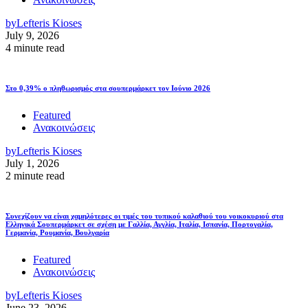
by
Lefteris Kioses
July 9, 2026
4 minute read
Στο 0,39% ο πληθωρισμός στα σουπερμάρκετ τον Ιούνιο 2026
Featured
Ανακοινώσεις
by
Lefteris Kioses
July 1, 2026
2 minute read
Συνεχίζουν να είναι χαμηλότερες οι τιμές του τυπικού καλαθιού του νοικοκυριού στα
Ελληνικά Σουπερμάρκετ σε σχέση με Γαλλία, Αγγλία, Ιταλία, Ισπανία, Πορτογαλία,
Γερμανία, Ρουμανία, Βουλγαρία
Featured
Ανακοινώσεις
by
Lefteris Kioses
June 23, 2026