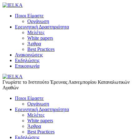
Ποιοι Είμαστε
Οργάνωση
Ερευνητική Δραστηριότητα
Μελέτες
White papers
Άρθρα
Best Practices
Ανακοινώσεις
Εκδηλώσεις
Επικοινωνία
Γνωρίστε το Iνστιτούτο Έρευνας Λιανεμπορίου Καταναλωτικών
Αγαθών
Ποιοι Είμαστε
Οργάνωση
Ερευνητική Δραστηριότητα
Μελέτες
White papers
Άρθρα
Best Practices
Εκδηλώσεις