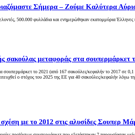
οιαζόμαστε Σήμερα – Ζούμε Καλύτερα Αύρι
εθελοντές, 500.000 φυλλάδια και ενημερώθηκαν εκατομμύρια Έλληνες
ής σακούλας μεταφοράς στα σουπερμάρκετ τ
α σουπερμάρκετ το 2021 (από 167 σακούλες/κεφαλήν το 2017 σε 0,1
τευχθεί ο στόχος του 2025 της ΕΕ για 40 σακούλες/κεφαλήν λόγω τη
 σχέση με το 2012 στις αλυσίδες Σουπερ Μά
ηγορίες προϊόντων σουπερμάρκετ που εξετάστηκαν 7 παρουσίασαν μεί