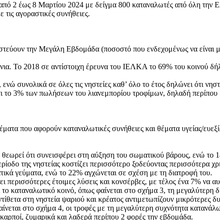
πό 2 έως 8 Μαρτίου 2024 με δείγμα 800 καταναλωτές από όλη την 
ε τις αγοραστικές συνήθειες.
στεύουν την Μεγάλη Εβδομάδα (ποσοστό που ενδεχομένως να είναι μ
νια. Το 2018 σε αντίστοιχη έρευνα του ΙΕΛΚΑ το 69% του κοινού δή
ενώ συνολικά σε όλες τις νηστείες καθ’ όλο το έτος δηλώνει ότι νη
 το 3% των πωλήσεων του λιανεμπορίου τροφίμων, δηλαδή περίπου 550
ματα που αφορούν καταναλωτικές συνήθειες και θέματα υγείας/ευεξία 
8% θεωρεί ότι συνεισφέρει στη αύξηση του σωματικού βάρους, ενώ το
ερίοδο της νηστείας κοστίζει περισσότερο ξοδεύοντας περισσότερα χρ
τικά γεύματα, ενώ το 22% αγχώνεται σε σχέση με τη διατροφή του.
 περισσότερες έτοιμες λύσεις και κονσέρβες, με τέλος ένα 7% να αυξ
ει το καταναλωτικό κοινό, όπως φαίνεται στο σχήμα 3, τη μεγαλύτερη 
ίθετα στη νηστεία ψαριού και κρέατος αντιμετωπίζουν μικρότερες δ
ται στο σχήμα 4, οι τροφές με τη μεγαλύτερη συχνότητα κατανάλωσης
καρποί, ζυμαρικά και λαδερά περίπου 2 φορές την εβδομάδα.