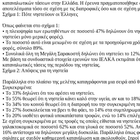
καταναλωτικών τάσεων στην Ελλάδα. Η έρευνα πραγματοποιήθηκε α
αποτελέσματα τόσο σε σχέση με τις διατροφικές όσο και σε σχέση μ
Σχήμα 1: Πότε νηστεύουν οι Έλληνες
Όπως φαίνεται στο σχήμα 1:
• η πλειοψηφία των ερωτηθέντων σε ποσοστό 47% δηλώνουν ότι νη
νηστεύει μόνο μερικές φορές).
• Το ποσοστό αυτό είναι μειωμένο σε σχέση με τα προηγούμενα χρό
φορές, σύνολο 89%.
• Συνολικά όλη τη Μεγάλη Σαρακοστή δηλώνει ότι νηστεύει το 12%, 
Με βάση τα συνδυαστικά στοιχεία ερευνών του ΙΕΛΚΑ εκτιμάται ότι
καταναλωτικές τάσεις της περιόδου της νηστείας.
Σχήμα 2: Απόψεις για τη νηστεία
Παράλληλα στο πλαίσιο της μελέτης καταγράφονται μια σειρά από θέ
Συγκεκριμένα:
• Το 33% δηλώνει ότι του αρέσει να νηστεύει.
• Το 55% θεωρεί ότι η νηστεία κάνει καλό στην υγεία, αν και το 1
• Το 34% του κοινού θεωρεί ότι η διατροφή του την συγκεκριμένη π
• Το 27% δυσκολεύεται να βρει τι θα φάει, το 14% στα συμπληρωμα
• Το 20% υιοθέτει φυτικά υποκατάστατα τροφών, ενώ το 14% επιλέγει
Σε σχέση συγκεκριμένα με τις τροφές τις οποίες είθισται να νηστεύ
γαλακτοκομικά σε ποσοστό 62% και στα γλυκά σε ποσοστό 52%. Αντ
16% αντίστοιχα να δηλώνουν μεγάλη δυσκολία. Παράλληλα όπως φαίνε
σαλάτες με σχεδόν καθημερινή κατανάλωση και ακολουθούν, ξηροί 