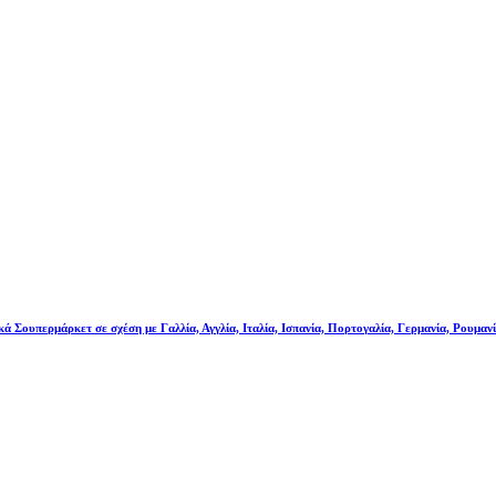
κά Σουπερμάρκετ σε σχέση με Γαλλία, Αγγλία, Ιταλία, Ισπανία, Πορτογαλία, Γερμανία, Ρουμαν