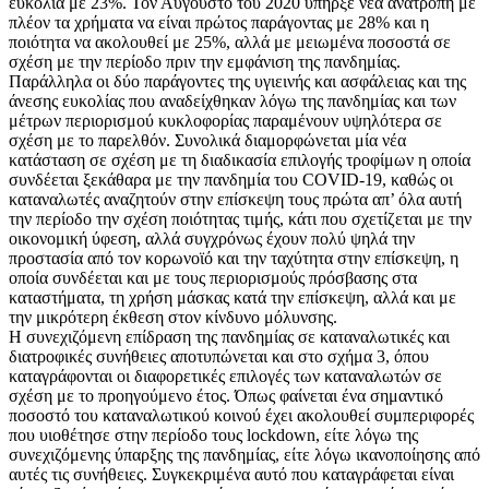
ευκολία με 23%. Τον Αύγουστο του 2020 υπήρξε νέα ανατροπή με
πλέον τα χρήματα να είναι πρώτος παράγοντας με 28% και η
ποιότητα να ακολουθεί με 25%, αλλά με μειωμένα ποσοστά σε
σχέση με την περίοδο πριν την εμφάνιση της πανδημίας.
Παράλληλα οι δύο παράγοντες της υγιεινής και ασφάλειας και της
άνεσης ευκολίας που αναδείχθηκαν λόγω της πανδημίας και των
μέτρων περιορισμού κυκλοφορίας παραμένουν υψηλότερα σε
σχέση με το παρελθόν. Συνολικά διαμορφώνεται μία νέα
κατάσταση σε σχέση με τη διαδικασία επιλογής τροφίμων η οποία
συνδέεται ξεκάθαρα με την πανδημία του COVID-19, καθώς οι
καταναλωτές αναζητούν στην επίσκεψη τους πρώτα απ’ όλα αυτή
την περίοδο την σχέση ποιότητας τιμής, κάτι που σχετίζεται με την
οικονομική ύφεση, αλλά συγχρόνως έχουν πολύ ψηλά την
προστασία από τον κορωνοϊό και την ταχύτητα στην επίσκεψη, η
οποία συνδέεται και με τους περιορισμούς πρόσβασης στα
καταστήματα, τη χρήση μάσκας κατά την επίσκεψη, αλλά και με
την μικρότερη έκθεση στον κίνδυνο μόλυνσης.
Η συνεχιζόμενη επίδραση της πανδημίας σε καταναλωτικές και
διατροφικές συνήθειες αποτυπώνεται και στο σχήμα 3, όπου
καταγράφονται οι διαφορετικές επιλογές των καταναλωτών σε
σχέση με το προηγούμενο έτος. Όπως φαίνεται ένα σημαντικό
ποσοστό του καταναλωτικού κοινού έχει ακολουθεί συμπεριφορές
που υιοθέτησε στην περίοδο τους lockdown, είτε λόγω της
συνεχιζόμενης ύπαρξης της πανδημίας, είτε λόγω ικανοποίησης από
αυτές τις συνήθειες. Συγκεκριμένα αυτό που καταγράφεται είναι