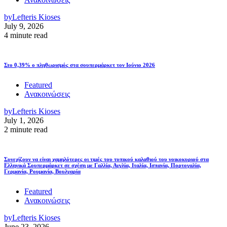
by
Lefteris Kioses
July 9, 2026
4 minute read
Στο 0,39% ο πληθωρισμός στα σουπερμάρκετ τον Ιούνιο 2026
Featured
Ανακοινώσεις
by
Lefteris Kioses
July 1, 2026
2 minute read
Συνεχίζουν να είναι χαμηλότερες οι τιμές του τυπικού καλαθιού του νοικοκυριού στα
Ελληνικά Σουπερμάρκετ σε σχέση με Γαλλία, Αγγλία, Ιταλία, Ισπανία, Πορτογαλία,
Γερμανία, Ρουμανία, Βουλγαρία
Featured
Ανακοινώσεις
by
Lefteris Kioses
June 23, 2026