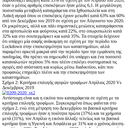
παρουσιάζει αύξηση κατά 35% σε σχέση με τον Απρίλιο του 2020,
όταν ο μέσος αριθμός επισκέψεων ήταν μόλις 6,1. Η μεγαλύτερη
ποσοστιαία μεταβολή καταγράφεται στα Ιχθυοπωλεία και στη
Λαϊκή αγορά όπου οι επισκέψεις έχουν μειωθεί κατά 63% και 60%
από τον Δεκέμβριο του 2019 σε σχέση με τον Αύγουστο του 2020.
Οι μικρότερες, αλλά και πάλι σημαντικές μειώσεις καταγράφονται
στα αρτοπωλεία και φούρνους κατά 22%, στο οπωροπωλείο κατά
32% και στο σουπερμάρκετ και κατά 35%. Τα στοιχεία δείχνουν
ότι υπάρχει μία σαφής ανάκαμψη σε σχέση με την περίοδο του
Lockdown στην επισκεψιμότητα των καταστημάτων, αλλά
παραμένει αρκετά μακριά από την περίοδο πριν την εμφάνιση της
πανδημίας. Θα πρέπει να σημειωθεί ότι υπάρχει και ένα ποσοστό
καταναλωτών περίπου 5% που πλέον επιλέγει συστηματικά τις
αγορές από απόσταση και κυρίως μέσω διαδικτύου, κάτι που
προφανώς επηρεάζει πλέον και την επισκεψιμότητα των
καταστημάτων.
Σχήμα 2: Κριτήρια επιλογής αγορών τροφίμων Απρίλιος 2020 Vs
Δεκέμβριος 2019
Αντίστοιχη είναι και η εικόνα που καταγράφεται σε σχέση με τα
κριτήρια επιλογής τροφίμων. Συγκεκριμένα όπως φαίνεται στο
σχήμα 2, ενώ στη μέτρηση του Δεκεμβρίου τα βασικά κριτήρια
επιλογής τροφίμων ήταν η ποιότητα πρώτα (37%) και τα χρήματα
μετά (31%), τον Απρίλιο η εικόνα άλλαξε τελείως και τα βασικά
κριτήρια ήταν η Υγιεινή και Ασφάλεια με 31% και ο χρόνος-άνεση-