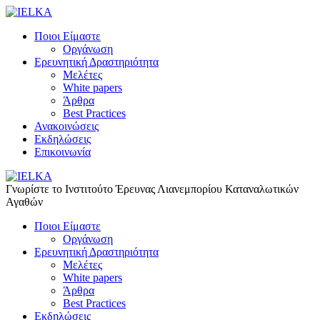
Ποιοι Είμαστε
Οργάνωση
Ερευνητική Δραστηριότητα
Μελέτες
White papers
Άρθρα
Best Practices
Ανακοινώσεις
Εκδηλώσεις
Επικοινωνία
Γνωρίστε το Iνστιτούτο Έρευνας Λιανεμπορίου Καταναλωτικών
Αγαθών
Ποιοι Είμαστε
Οργάνωση
Ερευνητική Δραστηριότητα
Μελέτες
White papers
Άρθρα
Best Practices
Εκδηλώσεις