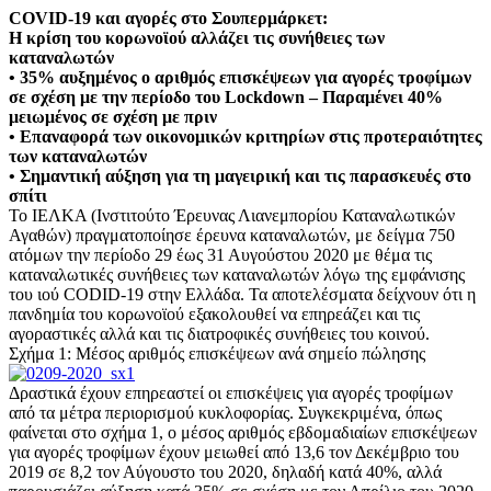
COVID-19 και αγορές στο Σουπερμάρκετ:
Η κρίση του κορωνοϊού αλλάζει τις συνήθειες των
καταναλωτών
• 35% αυξημένος ο αριθμός επισκέψεων για αγορές τροφίμων
σε σχέση με την περίοδο του Lockdown – Παραμένει 40%
μειωμένος σε σχέση με πριν
• Επαναφορά των οικονομικών κριτηρίων στις προτεραιότητες
των καταναλωτών
• Σημαντική αύξηση για τη μαγειρική και τις παρασκευές στο
σπίτι
Το ΙΕΛΚΑ (Ινστιτούτο Έρευνας Λιανεμπορίου Καταναλωτικών
Αγαθών) πραγματοποίησε έρευνα καταναλωτών, με δείγμα 750
ατόμων την περίοδο 29 έως 31 Αυγούστου 2020 με θέμα τις
καταναλωτικές συνήθειες των καταναλωτών λόγω της εμφάνισης
του ιού CODID-19 στην Ελλάδα. Τα αποτελέσματα δείχνουν ότι η
πανδημία του κορωνοϊού εξακολουθεί να επηρεάζει και τις
αγοραστικές αλλά και τις διατροφικές συνήθειες του κοινού.
Σχήμα 1: Μέσος αριθμός επισκέψεων ανά σημείο πώλησης
Δραστικά έχουν επηρεαστεί οι επισκέψεις για αγορές τροφίμων
από τα μέτρα περιορισμού κυκλοφορίας. Συγκεκριμένα, όπως
φαίνεται στο σχήμα 1, ο μέσος αριθμός εβδομαδιαίων επισκέψεων
για αγορές τροφίμων έχουν μειωθεί από 13,6 τον Δεκέμβριο του
2019 σε 8,2 τον Αύγουστο του 2020, δηλαδή κατά 40%, αλλά