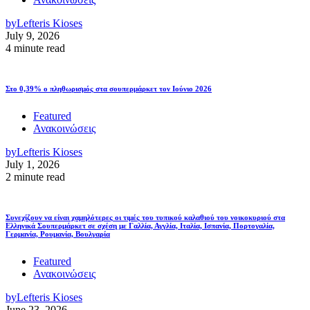
by
Lefteris Kioses
July 9, 2026
4 minute read
Στο 0,39% ο πληθωρισμός στα σουπερμάρκετ τον Ιούνιο 2026
Featured
Ανακοινώσεις
by
Lefteris Kioses
July 1, 2026
2 minute read
Συνεχίζουν να είναι χαμηλότερες οι τιμές του τυπικού καλαθιού του νοικοκυριού στα
Ελληνικά Σουπερμάρκετ σε σχέση με Γαλλία, Αγγλία, Ιταλία, Ισπανία, Πορτογαλία,
Γερμανία, Ρουμανία, Βουλγαρία
Featured
Ανακοινώσεις
by
Lefteris Kioses
June 23, 2026