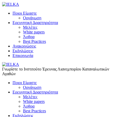
Ποιοι Είμαστε
Οργάνωση
Ερευνητική Δραστηριότητα
Μελέτες
White papers
Άρθρα
Best Practices
Ανακοινώσεις
Εκδηλώσεις
Επικοινωνία
Γνωρίστε το Iνστιτούτο Έρευνας Λιανεμπορίου Καταναλωτικών
Αγαθών
Ποιοι Είμαστε
Οργάνωση
Ερευνητική Δραστηριότητα
Μελέτες
White papers
Άρθρα
Best Practices
Εκδηλώσεις