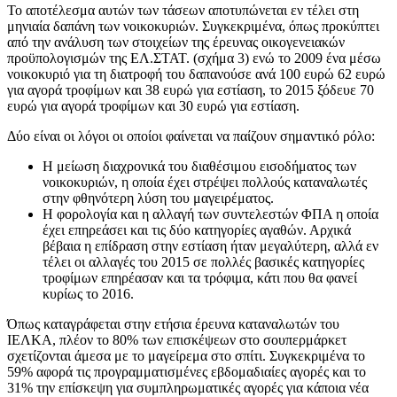
Το αποτέλεσμα αυτών των τάσεων αποτυπώνεται εν τέλει στη
μηνιαία δαπάνη των νοικοκυριών. Συγκεκριμένα, όπως προκύπτει
από την ανάλυση των στοιχείων της έρευνας οικογενειακών
προϋπολογισμών της ΕΛ.ΣΤΑΤ. (σχήμα 3) ενώ το 2009 ένα μέσω
νοικοκυριό για τη διατροφή του δαπανούσε ανά 100 ευρώ 62 ευρώ
για αγορά τροφίμων και 38 ευρώ για εστίαση, το 2015 ξόδευε 70
ευρώ για αγορά τροφίμων και 30 ευρώ για εστίαση.
Δύο είναι οι λόγοι οι οποίοι φαίνεται να παίζουν σημαντικό ρόλο:
Η μείωση διαχρονικά του διαθέσιμου εισοδήματος των
νοικοκυριών, η οποία έχει στρέψει πολλούς καταναλωτές
στην φθηνότερη λύση του μαγειρέματος.
Η φορολογία και η αλλαγή των συντελεστών ΦΠΑ η οποία
έχει επηρεάσει και τις δύο κατηγορίες αγαθών. Αρχικά
βέβαια η επίδραση στην εστίαση ήταν μεγαλύτερη, αλλά εν
τέλει οι αλλαγές του 2015 σε πολλές βασικές κατηγορίες
τροφίμων επηρέασαν και τα τρόφιμα, κάτι που θα φανεί
κυρίως το 2016.
Όπως καταγράφεται στην ετήσια έρευνα καταναλωτών του
ΙΕΛΚΑ, πλέον το 80% των επισκέψεων στο σουπερμάρκετ
σχετίζονται άμεσα με το μαγείρεμα στο σπίτι. Συγκεκριμένα το
59% αφορά τις προγραμματισμένες εβδομαδιαίες αγορές και το
31% την επίσκεψη για συμπληρωματικές αγορές για κάποια νέα