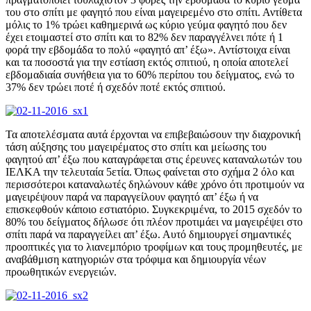
του στο σπίτι με φαγητό που είναι μαγειρεμένο στο σπίτι. Αντίθετα
μόλις το 1% τρώει καθημερινά ως κύριο γεύμα φαγητό που δεν
έχει ετοιμαστεί στο σπίτι και το 82% δεν παραγγέλνει πότε ή 1
φορά την εβδομάδα το πολύ «φαγητό απ’ έξω». Αντίστοιχα είναι
και τα ποσοστά για την εστίαση εκτός σπιτιού, η οποία αποτελεί
εβδομαδιαία συνήθεια για το 60% περίπου του δείγματος, ενώ το
37% δεν τρώει ποτέ ή σχεδόν ποτέ εκτός σπιτιού.
Τα αποτελέσματα αυτά έρχονται να επιβεβαιώσουν την διαχρονική
τάση αύξησης του μαγειρέματος στο σπίτι και μείωσης του
φαγητού απ’ έξω που καταγράφεται στις έρευνες καταναλωτών του
ΙΕΛΚΑ την τελευταία 5ετία. Όπως φαίνεται στο σχήμα 2 όλο και
περισσότεροι καταναλωτές δηλώνουν κάθε χρόνο ότι προτιμούν να
μαγειρέψουν παρά να παραγγείλουν φαγητό απ’ έξω ή να
επισκεφθούν κάποιο εστιατόριο. Συγκεκριμένα, το 2015 σχεδόν το
80% του δείγματος δήλωσε ότι πλέον προτιμάει να μαγειρέψει στο
σπίτι παρά να παραγγείλει απ’ έξω. Αυτό δημιουργεί σημαντικές
προοπτικές για το λιανεμπόριο τροφίμων και τους προμηθευτές, με
αναβάθμιση κατηγοριών στα τρόφιμα και δημιουργία νέων
προωθητικών ενεργειών.