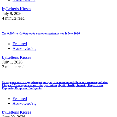
by
Lefteris Kioses
July 9, 2026
4 minute read
Στο 0,39% ο πληθωρισμός στα σουπερμάρκετ τον Ιούνιο 2026
Featured
Ανακοινώσεις
by
Lefteris Kioses
July 1, 2026
2 minute read
Συνεχίζουν να είναι χαμηλότερες οι τιμές του τυπικού καλαθιού του νοικοκυριού στα
Ελληνικά Σουπερμάρκετ σε σχέση με Γαλλία, Αγγλία, Ιταλία, Ισπανία, Πορτογαλία,
Γερμανία, Ρουμανία, Βουλγαρία
Featured
Ανακοινώσεις
by
Lefteris Kioses
June 23, 2026