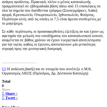
ανάγκη προϊόντος. Πρακτικά, πλέον ο μέσος καταναλωτής
πραγματοποιεί σε εβδομαδιαία βάση πάνω από 15 επισκέψεις σε
όλα τα σημεία που διατίθενται τρόφιμα (Σουπερμάρκετ, Λαϊκή
αγορά, Κρεοπωλείο, Οπωροπωλείο, Ιχθυοπωλείο, Φούρνος,
Περίπτερο κλπ), από τις οποίες οι 7,5 είναι άμεσα συνδεμένες με
το μαγείρεμα.
Σε κάθε περίπτωση, οι προαναφερθείσες εξελίξεις αν και έχουν ως
αφετηρία την μείωση του εισοδήματος του καταναλωτικού κοινού,
αναμένεται σε βάθος χρόνου να έχουν ευεργετικά αποτελέσματα
για την υγεία, καθώς οι έρευνες αποτυπώνουν μία γενικότερη
στροφή προς την μεσογειακή διατροφή.
[1]
Η ανάλυση βασίζεται σε στοιχεία που συνέλεξε ο Μ.Κ.
Οργανισμός ΑΚΟΣ (Πρόεδρος, Δρ. Δέσποινα Κατσώχη)
Total
0
Shares
Share
0
Tweet
0