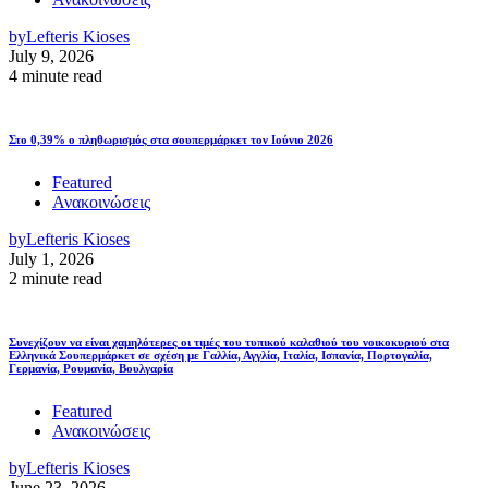
by
Lefteris Kioses
July 9, 2026
4 minute read
Στο 0,39% ο πληθωρισμός στα σουπερμάρκετ τον Ιούνιο 2026
Featured
Ανακοινώσεις
by
Lefteris Kioses
July 1, 2026
2 minute read
Συνεχίζουν να είναι χαμηλότερες οι τιμές του τυπικού καλαθιού του νοικοκυριού στα
Ελληνικά Σουπερμάρκετ σε σχέση με Γαλλία, Αγγλία, Ιταλία, Ισπανία, Πορτογαλία,
Γερμανία, Ρουμανία, Βουλγαρία
Featured
Ανακοινώσεις
by
Lefteris Kioses
June 23, 2026