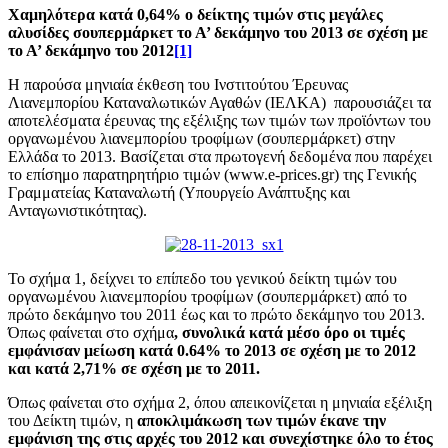
Χαμηλότερα κατά 0,64% ο δείκτης τιμών στις μεγάλες
αλυσίδες σουπερμάρκετ το Α’ δεκάμηνο του 2013 σε σχέση με
το Α’ δεκάμηνο του 2012
[1]
Η παρούσα μηνιαία έκθεση του Ινστιτούτου Έρευνας
Λιανεμπορίου Καταναλωτικών Αγαθών (ΙΕΛΚΑ) παρουσιάζει τα
αποτελέσματα έρευνας της εξέλιξης των τιμών των προϊόντων του
οργανωμένου λιανεμπορίου τροφίμων (σουπερμάρκετ) στην
Ελλάδα το 2013. Βασίζεται στα πρωτογενή δεδομένα που παρέχει
το επίσημο παρατηρητήριο τιμών (www.e-prices.gr) της Γενικής
Γραμματείας Καταναλωτή (Υπουργείο Ανάπτυξης και
Ανταγωνιστικότητας).
Το σχήμα 1, δείχνει το επίπεδο του γενικού δείκτη τιμών του
οργανωμένου λιανεμπορίου τροφίμων (σουπερμάρκετ) από το
πρώτο δεκάμηνο του 2011 έως και το πρώτο δεκάμηνο του 2013.
Όπως φαίνεται στο σχήμα
, συνολικά κατά μέσο όρο οι τιμές
εμφάνισαν μείωση κατά 0.64% το 2013 σε σχέση με το 2012
και κατά 2,71% σε σχέση με το 2011.
Όπως φαίνεται στο σχήμα 2, όπου απεικονίζεται η μηνιαία εξέλιξη
του Δείκτη τιμών, η
αποκλιμάκωση των τιμών έκανε την
εμφάνιση της στις αρχές του 2012 και συνεχίστηκε όλο το έτος