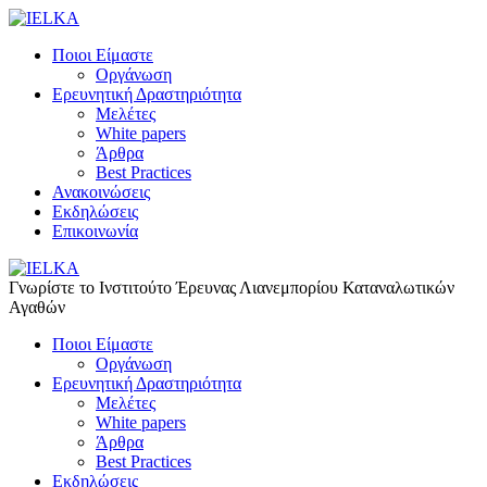
Ποιοι Είμαστε
Οργάνωση
Ερευνητική Δραστηριότητα
Μελέτες
White papers
Άρθρα
Best Practices
Ανακοινώσεις
Εκδηλώσεις
Επικοινωνία
Γνωρίστε το Iνστιτούτο Έρευνας Λιανεμπορίου Καταναλωτικών
Αγαθών
Ποιοι Είμαστε
Οργάνωση
Ερευνητική Δραστηριότητα
Μελέτες
White papers
Άρθρα
Best Practices
Εκδηλώσεις