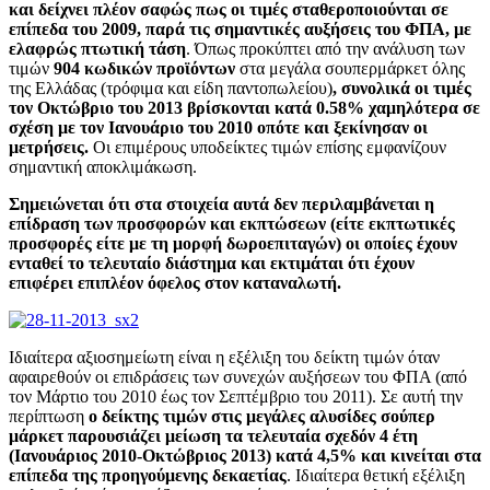
και δείχνει πλέον σαφώς πως οι τιμές σταθεροποιούνται σε
επίπεδα του 2009, παρά τις σημαντικές αυξήσεις του ΦΠΑ, με
ελαφρώς πτωτική τάση
. Όπως προκύπτει από την ανάλυση των
τιμών
904 κωδικών προϊόντων
στα μεγάλα σουπερμάρκετ όλης
της Ελλάδας (τρόφιμα και είδη παντοπωλείου)
, συνολικά οι τιμές
τον Οκτώβριο του 2013 βρίσκονται κατά 0.58% χαμηλότερα σε
σχέση με τον Ιανουάριο του 2010 οπότε και ξεκίνησαν οι
μετρήσεις.
Οι επιμέρους υποδείκτες τιμών επίσης εμφανίζουν
σημαντική αποκλιμάκωση.
Σημειώνεται ότι στα στοιχεία αυτά δεν περιλαμβάνεται η
επίδραση των προσφορών και εκπτώσεων (είτε εκπτωτικές
προσφορές είτε με τη μορφή δωροεπιταγών) οι οποίες έχουν
ενταθεί το τελευταίο διάστημα και εκτιμάται ότι έχουν
επιφέρει επιπλέον όφελος στον καταναλωτή.
Ιδιαίτερα αξιοσημείωτη είναι η εξέλιξη του δείκτη τιμών όταν
αφαιρεθούν οι επιδράσεις των συνεχών αυξήσεων του ΦΠΑ (από
τον Μάρτιο του 2010 έως τον Σεπτέμβριο του 2011). Σε αυτή την
περίπτωση
ο δείκτης τιμών στις μεγάλες αλυσίδες σούπερ
μάρκετ παρουσιάζει μείωση τα τελευταία σχεδόν 4 έτη
(Ιανουάριος 2010-Οκτώβριος 2013) κατά 4,5% και κινείται στα
επίπεδα της προηγούμενης δεκαετίας
. Ιδιαίτερα θετική εξέλιξη