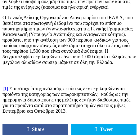
αν ληφθεί υπόψη η αύξηση στις τιμές των πρώτων υλών και στις
τιμές της ενέργειας (καύσιμα και ηλεκτρική ενέργεια).
Ο Γενικός Δείκτης Οργανωμένου Λιανεμπορίου του ΙΕΛΚΑ, που
βασίζεται στα πρωτογενή δεδομένα που παρέχει το επίσημο
παρατηρητήριο τιμών (www.e-prices.gr) της Γενικής Γραμματείας
Καταναλωτή (Υπουργείο Ανάπτυξης και Ανταγωνιστικότητας),
προκύπτει από την ανάλυση των 900 περίπου κωδικών για τους
οποίους υπάρχουν συνεχώς διαθέσιμα στοιχεία όλο το έτος, από
τους περίπου 1.500 που είναι συνολικά διαθέσιμοι. Η
δειγματοληψία περιλαμβάνει πάνω από 1.000 σημεία πώλησης των
μεγάλων αλυσίδων σουπερ μάρκετ σε όλη την Ελλάδα.
[1]
Στα στοιχεία της ανάλυσης εκτάκτως δεν περιλαμβάνονται
προϊόντα της κατηγορίας των οπωροκηπευτικών, καθώς ως την
ημερομηνία δημοσίευσης της μελέτης δεν ήταν διαθέσιμες τιμές
για τα προϊόντα αυτά στο παρατηρητήριο τιμών για τους μήνες
Σεπτέμβριο και Οκτώβριο 2013.
Share
Tweet