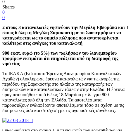
0
Shares
0
0
2 στους 3 καταναλωτές νηστεύουν την Μεγάλη Εβδομάδα και 1
στους 6 όλη τη Μεγάλη Σαρακοστή με το Σουπερμάρκετ να
καταγράφεται ως το σημείο πώλησης που ανταποκρίνεται
καλύτερα στις ανάγκες του καταναλωτή
900 εκατ. ευρώ (το 5%) των πωλήσεων του λιανεμπορίου
τροφίμων εκτιμάται ότι επηρεάζεται από τη διατροφή της
νηστείας
Το ΙΕΛΚΑ (Ινστιτούτο Έρευνας Λιανεμπορίου Καταναλωτικών
Αγαθών) ολοκλήρωσε έρευνα καταναλωτών για τις αγορές της
περιόδου της Σαρακοστής στο πλαίσιο της καταγραφής των
διατροφικών και καταναλωτικών τάσεων στην Ελλάδα. Η έρευνα
πραγματοποιήθηκε από 6 έως 18 Μαρτίου με δείγμα 800
καταναλωτές από όλη την Ελλάδα. Τα αποτελέσματα
παρουσιάζουν ενδιαφέροντα αποτελέσματα τόσο σε σχέση με τις
διατροφικές όσο και σε σχέση με τις αγοραστικές συνήθειες.
Όπως φαίνεται στο σχήμα 1, η πλειοψηφία των ερωτηθέντων σε