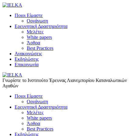
Ποιοι Είμαστε
Οργάνωση
Ερευνητική Δραστηριότητα
Μελέτες
White papers
Άρθρα
Best Practices
Ανακοινώσεις
Εκδηλώσεις
Επικοινωνία
Γνωρίστε το Iνστιτούτο Έρευνας Λιανεμπορίου Καταναλωτικών
Αγαθών
Ποιοι Είμαστε
Οργάνωση
Ερευνητική Δραστηριότητα
Μελέτες
White papers
Άρθρα
Best Practices
Εκδηλώσεις