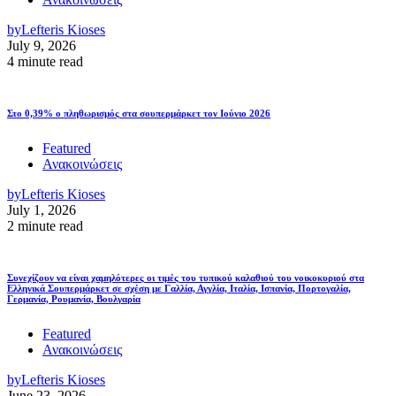
by
Lefteris Kioses
July 9, 2026
4 minute read
Στο 0,39% ο πληθωρισμός στα σουπερμάρκετ τον Ιούνιο 2026
Featured
Ανακοινώσεις
by
Lefteris Kioses
July 1, 2026
2 minute read
Συνεχίζουν να είναι χαμηλότερες οι τιμές του τυπικού καλαθιού του νοικοκυριού στα
Ελληνικά Σουπερμάρκετ σε σχέση με Γαλλία, Αγγλία, Ιταλία, Ισπανία, Πορτογαλία,
Γερμανία, Ρουμανία, Βουλγαρία
Featured
Ανακοινώσεις
by
Lefteris Kioses
June 23, 2026