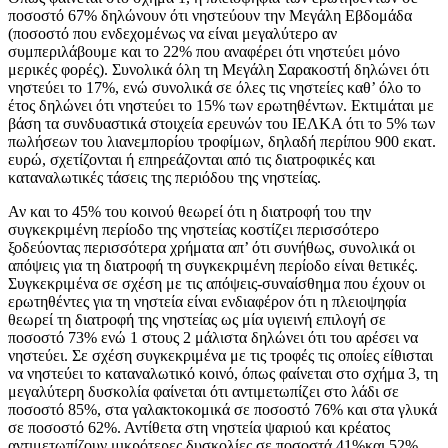
ποσοστό 67% δηλώνουν ότι νηστεύουν την Μεγάλη Εβδομάδα
(ποσοστό που ενδεχομένως να είναι μεγαλύτερο αν
συμπεριλάβουμε και το 22% που αναφέρει ότι νηστεύει μόνο
μερικές φορές). Συνολικά όλη τη Μεγάλη Σαρακοστή δηλώνει ότι
νηστεύει το 17%, ενώ συνολικά σε όλες τις νηστείες καθ’ όλο το
έτος δηλώνει ότι νηστεύει το 15% των ερωτηθέντων. Εκτιμάται με
βάση τα συνδυαστικά στοιχεία ερευνών του ΙΕΛΚΑ ότι το 5% των
πωλήσεων του λιανεμπορίου τροφίμων, δηλαδή περίπου 900 εκατ.
ευρώ, σχετίζονται ή επηρεάζονται από τις διατροφικές και
καταναλωτικές τάσεις της περιόδου της νηστείας.
Αν και το 45% του κοινού θεωρεί ότι η διατροφή του την
συγκεκριμένη περίοδο της νηστείας κοστίζει περισσότερο
ξοδεύοντας περισσότερα χρήματα απ’ ότι συνήθως, συνολικά οι
απόψεις για τη διατροφή τη συγκεκριμένη περίοδο είναι θετικές.
Συγκεκριμένα σε σχέση με τις απόψεις-συναίσθημα που έχουν οι
ερωτηθέντες για τη νηστεία είναι ενδιαφέρον ότι η πλειοψηφία
θεωρεί τη διατροφή της νηστείας ως μία υγιεινή επιλογή σε
ποσοστό 73% ενώ 1 στους 2 μάλιστα δηλώνει ότι του αρέσει να
νηστεύει. Σε σχέση συγκεκριμένα με τις τροφές τις οποίες είθισται
να νηστεύει το καταναλωτικό κοινό, όπως φαίνεται στο σχήμα 3, τη
μεγαλύτερη δυσκολία φαίνεται ότι αντιμετωπίζει στο λάδι σε
ποσοστό 85%, στα γαλακτοκομικά σε ποσοστό 76% και στα γλυκά
σε ποσοστό 62%. Αντίθετα στη νηστεία ψαριού και κρέατος
αντιμετωπίζουν μικρότερες δυσκολίες σε ποσοστά 41%και 52%