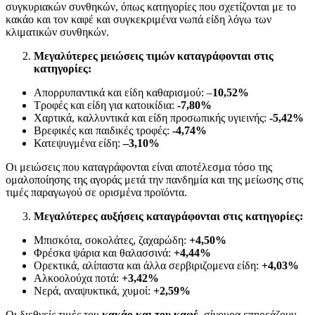
συγκυριακών συνθηκών, όπως κατηγορίες που σχετίζονται με το
κακάο και τον καφέ και συγκεκριμένα νωπά είδη λόγω των
κλιματικών συνθηκών.
Μεγαλύτερες μειώσεις τιμών καταγράφονται στις
κατηγορίες:
Απορρυπαντικά και είδη καθαρισμού: –
10,52
%
Τροφές και είδη για κατοικίδια:
-7,80%
Χαρτικά, καλλυντικά και είδη προσωπικής υγιεινής:
-5,42%
Βρεφικές και παιδικές τροφές:
-4,
74
%
Κατεψυγμένα είδη:
–
3,10
%
Οι μειώσεις που καταγράφονται είναι αποτέλεσμα τόσο της
ομαλοποίησης της αγοράς μετά την πανδημία και της μείωσης στις
τιμές παραγωγού σε ορισμένα προϊόντα.
Μεγαλύτερες αυξήσεις καταγράφονται στις κατηγορίες:
Μπισκότα, σοκολάτες, ζαχαρώδη:
+4,50%
Φρέσκα ψάρια και θαλασσινά:
+
4,44
%
Ορεκτικά, αλίπαστα και άλλα σερβιριζομενα είδη:
+4,03%
Αλκοολούχα ποτά:
+3,42%
Νερά, αναψυκτικά, χυμοί:
+2,59%
Οι διεθνείς τιμές του
κακάο και του καφέ
, σίγουρα επηρεάζουν