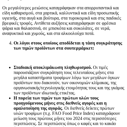
Οι μεγαλύτερες μειώσεις καταγράφηκαν στα απορρυπαντικά και
είδη καθαρισμού, στα χαρτικά, καλλυντικά και είδη προσωπικής
υγιεινής, στα αυγά και βούτυρα, στα τυροκομικά και στις παιδικές
βρεφικές τροφές. Αντίθετα αυξήσεις καταγράφηκαν σε φρέσκα
ψάρια και θαλασσινά, σε μπισκότα και σοκολάτες, σε νερά,
αναψυκτικά και χυμούς, και στα αλκοολούχα ποτά.
Οι λόγοι στους οποίους αποδίδεται η τάση συγκράτησης
των τιμών προϊόντων στα σουπερμάρκετ:
Σταδιακή αποκλιμάκωση πληθωρισμού.
Οι τιμές
παρουσιάζουν συγκράτηση τους τελευταίους μήνες στα
μεγάλα καταστήματα τροφίμων λόγω των μεγάλων όγκων
προϊόντων που διακινούν, των οικονομιών κλίμακας, της
οργανωσιακής/τεχνολογικής ετοιμότητας τους και της γκάμας
των προϊόντων ιδιωτικής ετικέτας.
Η πορεία των τιμών των πρώτων υλών τους
προηγούμενους μήνες στις διεθνείς αγορές και η
ομαλοποίηση της αγοράς
. Οι διεθνείς δείκτες πρώτων
υλών τροφίμων (π.χ. FAO Food Price Index) καταγράφουν
μείωση τους πρώτους μήνες του 2024 στις περισσότερες
περιπτώσεις. Σε περιπτώσεις όπως ο καφές και το κακάο