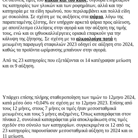
τις κατηγορίες των γλυκών και των ροφημάτων, αλλά και την
κατηγορία με τα είδη πρωϊνού, που περιλαμβάνει και πολλά είδη
με σοκολάτα. Σε σχέση με τις αυξήσεις στα
ψάρια
, λόγω της
παρατεταμένης ζέστης, δεν υπήρχαν αρκετά ψάρια προς αλίευση,
με αποτέλεσμα ελλείψεις στην αγορά και την αύξηση της τιμής
τους, ενώ και οι ιχθυοκαλλιέργειες οριακά επαρκούν για την
κάλυψη της ζήτησης. Σε σχέση με τα
αλκοολούχα ποτά
η
μειωμένη παραγωγή σταφυλιών 2023 οδηγεί σε αύξηση στο 2024,
καθώς τα προϊόντα ωρίμανσης μπαίνουν στην αγορά.
Από τις 23 κατηγορίες που εξετάζονται οι 14 κατέγραψαν μείωση
και οι 9 αύξηση.
Υπάρχει επίσης πλήρης σταθεροποίηση των τιμών το 12μηνο 2024,
κατά μέσο όσο +0,04% σε σχέση με το 12μηνο 2023. Επίσης από
τους 12 μήνες, στους 7 μήνες οι τιμές ήταν μεσοσταθμικά
μειωμένες και τους 5 μήνες αυξημένες. Όπως καταγράφεται στον
πίνακα 2, συνολικά καταγράφεται μία αποκλιμάκωση στις τιμές
σχεδόν στο σύνολο των κατηγορίων. συγκεκριμένα οι 12 από τις
23 κατηγορίες παρουσίασαν μεσοσταθμικά αύξηση το 2024 και οι
11 μείωση.