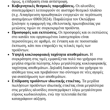
όμως, η επίδραση είναι αντίστροφη.
Κυβερνητικές θεσμικές παρεμβάσεις.
Οι αλυσίδες
σουπερμάρκετ λειτουργούν σε αυστηρό θεσμικό πλαίσιο
(π.χ. Απαγόρευση προωθητικών ενεργειών σε περίπτωση
ανατιμήσεων 6969/2024). Παράλληλα τον Οκτώβριο
ξεκίνησε η εφαρμογή της εθελοντικής πρωτοβουλίας για
μειώσεις τιμών σε συγκεκριμένα προϊόντα.
Προσφορές και εκπτώσεις.
Οι προσφορές και οι εκπτώσεις
στο κανάλι του οργανωμένου λιανεμπορίου είναι
περισσότερες σε αριθμό, σε ένταση και σε ποσοστιαία
έκπτωση, κάτι που επηρεάζει τις τελικές τιμές των
προϊόντων.
Υψηλή κυκλοφοριακή ταχύτητα αποθεμάτων.
Η
συγκράτηση στις τιμές εμφανίζεται πολύ πιο γρήγορα στα
μεγάλα σημεία πώλησης λόγω μεγαλύτερης κυκλοφοριακής
ταχύτητας αποθεμάτων. Δηλαδή διακινούν πιο γρήγορα το
απόθεμα τους και προβαίνουν πιο σύντομα σε νέες αγορές
για αναπλήρωση των αποθεμάτων.
Επίδραση προϊόντων ιδιωτικής ετικέτας.
Τα μερίδια
πωλήσεων προϊόντων ιδιωτικής ετικέτας είναι μεγαλύτερα
στις μεγάλες αλυσίδες σουπερμάρκετ λόγω μεγαλύτερου
εύρους κωδικολογίου, ενώ την τελευταία διετία
καταγράφουν αύξηση.