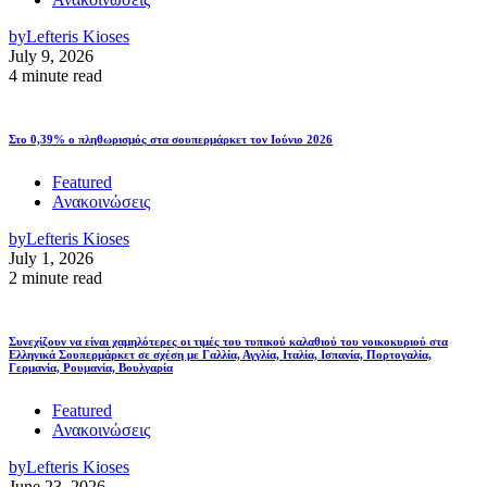
by
Lefteris Kioses
July 9, 2026
4 minute read
Στο 0,39% ο πληθωρισμός στα σουπερμάρκετ τον Ιούνιο 2026
Featured
Ανακοινώσεις
by
Lefteris Kioses
July 1, 2026
2 minute read
Συνεχίζουν να είναι χαμηλότερες οι τιμές του τυπικού καλαθιού του νοικοκυριού στα
Ελληνικά Σουπερμάρκετ σε σχέση με Γαλλία, Αγγλία, Ιταλία, Ισπανία, Πορτογαλία,
Γερμανία, Ρουμανία, Βουλγαρία
Featured
Ανακοινώσεις
by
Lefteris Kioses
June 23, 2026