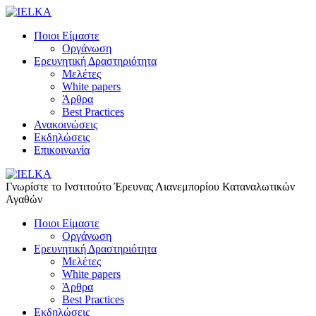
Ποιοι Είμαστε
Οργάνωση
Ερευνητική Δραστηριότητα
Μελέτες
White papers
Άρθρα
Best Practices
Ανακοινώσεις
Εκδηλώσεις
Επικοινωνία
Γνωρίστε το Iνστιτούτο Έρευνας Λιανεμπορίου Καταναλωτικών
Αγαθών
Ποιοι Είμαστε
Οργάνωση
Ερευνητική Δραστηριότητα
Μελέτες
White papers
Άρθρα
Best Practices
Εκδηλώσεις