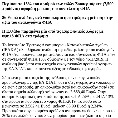
Περίπου το 15% του αριθμού των ειδών Σουπερμάρκετ (7,500
προϊόντα) αφορά η μείωση του συντελεστή ΦΠΑ
86 Ευρώ ανά έτος ανά νοικοκυριό η εκτιμώμενη μείωση στην
αξία του αναλογούντα ΦΠΑ
Η Ελλάδα παραμένει μία από τις Ευρωπαϊκές Χώρες με
υψηλό ΦΠΑ στα τρόφιμα
Το Ινστιτούτο Έρευνας Λιανεμπορίου Καταναλωτικών Αγαθών
(ΙΕΛΚΑ) ολοκλήρωσε ανάλυση της αξίας μείωσης του αναλογούν
ΦΠΑ στα προϊόντα που μετατάσσονται από συντελεστή ΦΠΑ 24%
σε συντελεστή ΦΠΑ 13% σύμφωνα με τον νόμο 4611/2019. Η
ανάλυση βασίζεται στα στοιχεία οικογενειακών προϋπολογισμών
της ΕΛ.ΣΤΑΤ. και σε συνεντεύξεις με ειδικούς της αγοράς.
Σύμφωνα με τα στοιχεία της ανάλυσης των οικογενειακών
προϋπολογισμών της ΕΛ.ΣΤΑΤ., οι ετήσιες αγορές ανά νοικοκυριό
σε είδη διατροφής, μη αλκοολούχα ποτά και αλκοολούχα ποτά (σε
όλα τα σημεία πώλησης) ανέρχονταν σε 3.668,40 Ευρώ. Στην
άσκηση θεωρητικής αντικατάστασης του ΦΠΑ 24% με ΦΠΑ 13%
στα προϊόντα που ορίζει ο νόμος 4611/2019. Το ποσό αυτό
μειώνεται σε 3.582,41 Ευρώ, μείωση 85,99 Ευρώ ή 2,34%.
Πρακτικά τα συγκεκριμένα προϊόντα αντιπροσωπεύουν περίπου το
26% των πωλήσεων του λιανεμπορίου τροφίμων (όλα τα σημεία