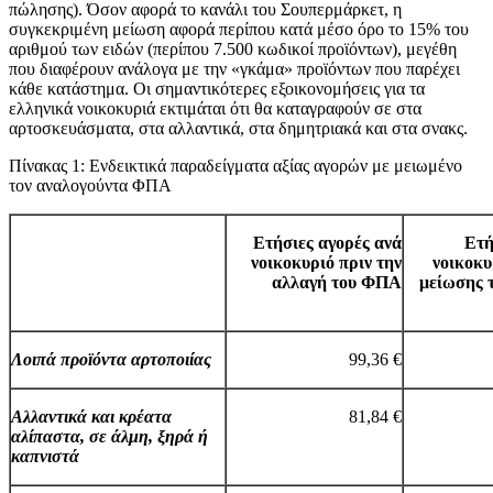
πώλησης). Όσον αφορά το κανάλι του Σουπερμάρκετ, η
συγκεκριμένη μείωση αφορά περίπου κατά μέσο όρο το 15% του
αριθμού των ειδών (περίπου 7.500 κωδικοί προϊόντων), μεγέθη
που διαφέρουν ανάλογα με την «γκάμα» προϊόντων που παρέχει
κάθε κατάστημα. Οι σημαντικότερες εξοικονομήσεις για τα
ελληνικά νοικοκυριά εκτιμάται ότι θα καταγραφούν σε στα
αρτοσκευάσματα, στα αλλαντικά, στα δημητριακά και στα σνακς.
Πίνακας 1: Ενδεικτικά παραδείγματα αξίας αγορών με μειωμένο
τον αναλογούντα ΦΠΑ
Ετήσιες αγορές ανά
Ετή
νοικοκυριό πριν την
νοικοκυ
αλλαγή του ΦΠΑ
μείωσης 
Λοιπά προϊόντα αρτοποιίας
99,36 €
Αλλαντικά και κρέατα
81,84 €
αλίπαστα, σε άλμη, ξηρά ή
καπνιστά