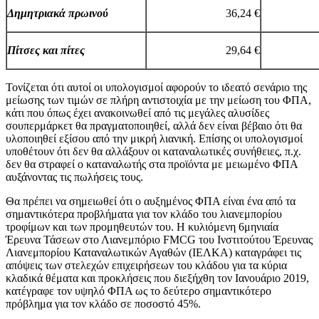
Δημητριακά πρωινού
36,24 €
Πίτσες και πίτες
29,64 €
Τονίζεται ότι αυτοί οι υπολογισμοί αφορούν το ιδεατό σενάριο της
μείωσης των τιμών σε πλήρη αντιστοιχία με την μείωση του ΦΠΑ,
κάτι που όπως έχει ανακοινωθεί από τις μεγάλες αλυσίδες
σουπερμάρκετ θα πραγματοποιηθεί, αλλά δεν είναι βέβαιο ότι θα
υλοποιηθεί εξίσου από την μικρή λιανική. Επίσης οι υπολογισμοί
υποθέτουν ότι δεν θα αλλάξουν οι καταναλωτικές συνήθειες, π.χ.
δεν θα στραφεί ο καταναλωτής στα προϊόντα με μειωμένο ΦΠΑ
αυξάνοντας τις πωλήσεις τους.
Θα πρέπει να σημειωθεί ότι ο αυξημένος ΦΠΑ είναι ένα από τα
σημαντικότερα προβλήματα για τον κλάδο του λιανεμπορίου
τροφίμων και των προμηθευτών του. Η κυλιόμενη 6μηνιαία
Έρευνα Τάσεων στο Λιανεμπόριο FMCG του Ινστιτούτου Έρευνας
Λιανεμπορίου Καταναλωτικών Αγαθών (ΙΕΛΚΑ) καταγράφει τις
απόψεις των στελεχών επιχειρήσεων του κλάδου για τα κύρια
κλαδικά θέματα και προκλήσεις που διεξήχθη τον Ιανουάριο 2019,
κατέγραφε τον υψηλό ΦΠΑ ως το δεύτερο σημαντικότερο
πρόβλημα για τον κλάδο σε ποσοστό 45%.