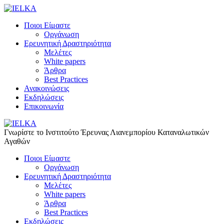
Ποιοι Είμαστε
Οργάνωση
Ερευνητική Δραστηριότητα
Μελέτες
White papers
Άρθρα
Best Practices
Ανακοινώσεις
Εκδηλώσεις
Επικοινωνία
Γνωρίστε το Iνστιτούτο Έρευνας Λιανεμπορίου Καταναλωτικών
Αγαθών
Ποιοι Είμαστε
Οργάνωση
Ερευνητική Δραστηριότητα
Μελέτες
White papers
Άρθρα
Best Practices
Εκδηλώσεις