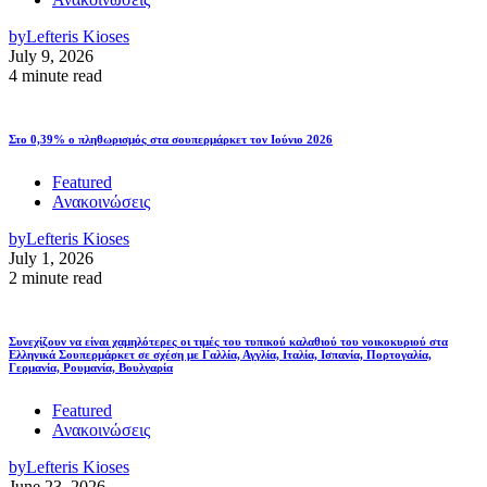
by
Lefteris Kioses
July 9, 2026
4 minute read
Στο 0,39% ο πληθωρισμός στα σουπερμάρκετ τον Ιούνιο 2026
Featured
Ανακοινώσεις
by
Lefteris Kioses
July 1, 2026
2 minute read
Συνεχίζουν να είναι χαμηλότερες οι τιμές του τυπικού καλαθιού του νοικοκυριού στα
Ελληνικά Σουπερμάρκετ σε σχέση με Γαλλία, Αγγλία, Ιταλία, Ισπανία, Πορτογαλία,
Γερμανία, Ρουμανία, Βουλγαρία
Featured
Ανακοινώσεις
by
Lefteris Kioses
June 23, 2026